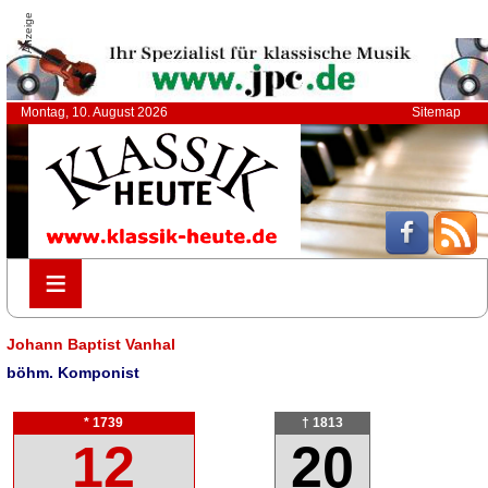
Anzeige
Montag, 10. August 2026
Sitemap
≡
≡
Johann Baptist Vanhal
böhm. Komponist
* 1739
† 1813
12
20