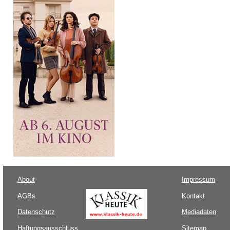
About
Impressum
AGBs
Kontakt
Datenschutz
Mediadaten
Haftungsausschluss
Sitemap