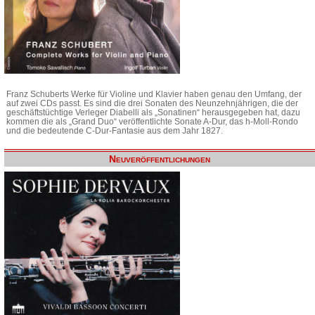
Franz Schuberts Werke für Violine und Klavier haben genau den Umfang, der
auf zwei CDs passt. Es sind die drei Sonaten des Neunzehnjährigen, die der
geschäftstüchtige Verleger Diabelli als „Sonatinen“ herausgegeben hat, dazu
kommen die als „Grand Duo“ veröffentlichte Sonate A-Dur, das h-Moll-Rondo
und die bedeutende C-Dur-Fantasie aus dem Jahr 1827.
Neuveröffentlichungen