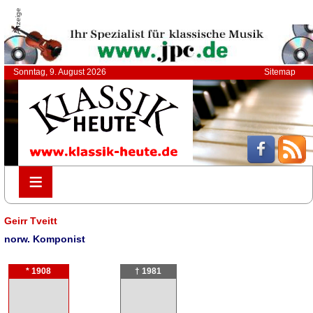
Anzeige
Sonntag, 9. August 2026
Sitemap
≡
≡
Geirr Tveitt
norw. Komponist
* 1908
† 1981