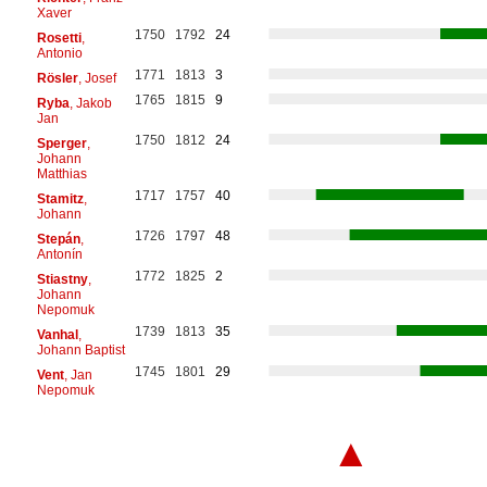
Xaver
1750
1792
24
Rosetti
,
Antonio
1771
1813
3
Rösler
, Josef
1765
1815
9
Ryba
, Jakob
Jan
1750
1812
24
Sperger
,
Johann
Matthias
1717
1757
40
Stamitz
,
Johann
1726
1797
48
Stepán
,
Antonín
1772
1825
2
Stiastny
,
Johann
Nepomuk
1739
1813
35
Vanhal
,
Johann Baptist
1745
1801
29
Vent
, Jan
Nepomuk
▲