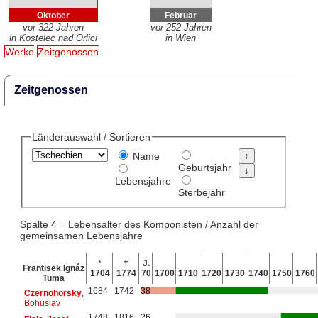
Oktober
Februar
vor 322 Jahren
vor 252 Jahren
in Kostelec nad Orlici
in Wien
Werke
Zeitgenossen
Zeitgenossen
Länderauswahl / Sortieren
Name
Geburtsjahr
Lebensjahre
Sterbejahr
Spalte 4 = Lebensalter des Komponisten / Anzahl der
gemeinsamen Lebensjahre
*
†
J.
Frantisek Ignáz
1704
1774
70
1700
1710
1720
1730
1740
1750
1760
Tuma
1684
1742
38
Czernohorsky
,
Bohuslav
1748
1816
26