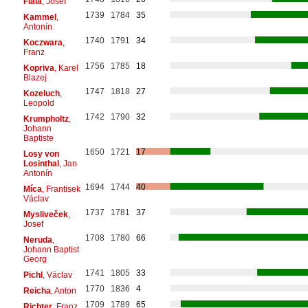
Fiala
, Josef
1739
1784
35
Kammel
,
Antonín
1740
1791
34
Koczwara
,
Franz
1756
1785
18
Kopriva
, Karel
Blazej
1747
1818
27
Kozeluch
,
Leopold
1742
1790
32
Krumpholtz
,
Johann
Baptiste
1650
1721
17
Losy von
Losinthal
, Jan
Antonín
1694
1744
40
Míca
, Frantisek
Václav
1737
1781
37
Mysliveček
,
Josef
1708
1780
66
Neruda
,
Johann Baptist
Georg
1741
1805
33
Pichl
, Václav
1770
1836
4
Reicha
, Anton
1709
1789
65
Richter
, Franz