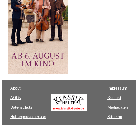
About
Impressum
AGBs
Kontakt
Datenschutz
Mediadaten
Haftungsausschluss
Sitemap