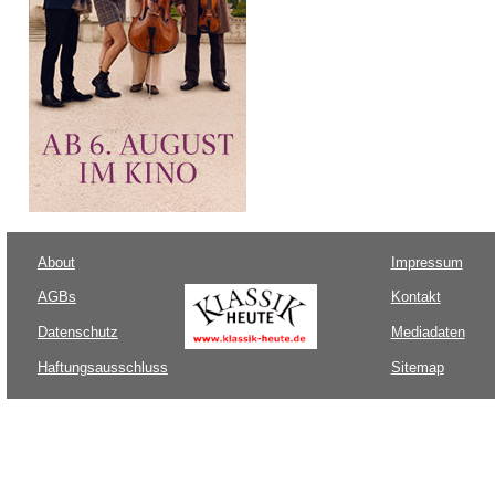
About
Impressum
AGBs
Kontakt
Datenschutz
Mediadaten
Haftungsausschluss
Sitemap