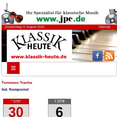
Anzeige
Donnerstag, 6. August 2026
Sitemap
≡
≡
Tommaso Traetta
ital. Komponist
* 1727
† 1779
30
6