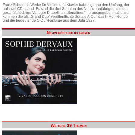
Franz Schuberts Werke für Violine und Klavier haben genau den Umfang, der
auf zwei CDs passt. Es sind die drei Sonaten des Neunzehnjährigen, die der
geschäftstüchtige Verleger Diabelli als „Sonatinen“ herausgegeben hat, dazu
kommen die als „Grand Duo“ veröffentlichte Sonate A-Dur, das h-Moll-Rondo
und die bedeutende C-Dur-Fantasie aus dem Jahr 1827.
Neuveröffentlichungen
Weitere 39 Themen