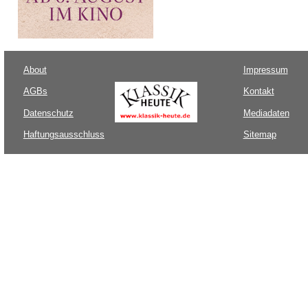
About
Impressum
AGBs
Kontakt
Datenschutz
Mediadaten
Haftungsausschluss
Sitemap