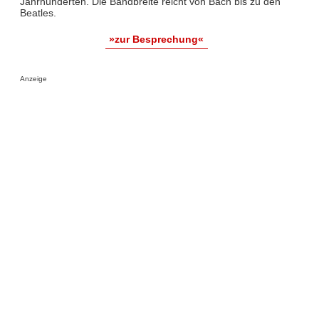
Jahrhunderten. Die Bandbreite reicht von Bach bis zu den
Beatles.
»zur Besprechung«
Anzeige