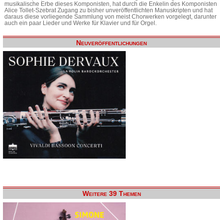
musikalische Erbe dieses Komponisten, hat durch die Enkelin des Komponisten
Alice Tollet-Szebrat Zugang zu bisher unveröffentlichten Manuskripten und hat
daraus diese vorliegende Sammlung von meist Chorwerken vorgelegt, darunter
auch ein paar Lieder und Werke für Klavier und für Orgel.
Neuveröffentlichungen
Weitere 39 Themen