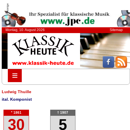
Anzeige
Montag, 10. August 2026
Sitemap
≡
≡
Ludwig Thuille
ital. Komponist
* 1861
† 1907
30
5