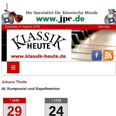
Anzeige
Samstag, 8. August 2026
Sitemap
≡
≡
Johann Theile
dt. Komponist und Kapellmeister
* 1646
† 1724
29
24