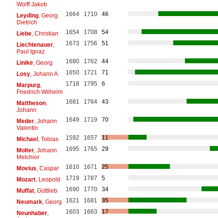
Wolff Jakob
1664
1710
46
Leyding
, Georg
Dietrich
1654
1708
54
Liebe
, Christian
1673
1756
51
Liechtenauer
,
Paul Ignaz
1680
1762
44
Linike
, Georg
1650
1721
71
Losy
, Johann A.
1718
1795
6
Marpurg
,
Friedrich Wilhelm
1681
1764
43
Mattheson
,
Johann
1649
1719
70
Meder
, Johann
Valentin
1592
1657
11
Michael
, Tobias
1695
1765
29
Molter
, Johann
Melchior
1610
1671
25
Movius
, Caspar
1719
1787
5
Mozart
, Leopold
1690
1770
34
Muffat
, Gottlieb
1621
1681
35
Neumark
, Georg
1603
1663
17
Neunhaber
,