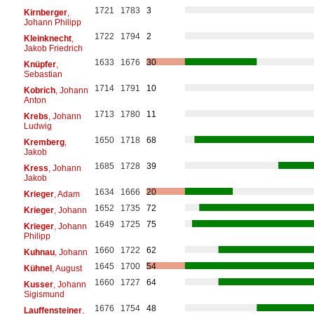
1721
1783
3
Kirnberger
,
Johann Philipp
1722
1794
2
Kleinknecht
,
Jakob Friedrich
1633
1676
30
Knüpfer
,
Sebastian
1714
1791
10
Kobrich
, Johann
Anton
1713
1780
11
Krebs
, Johann
Ludwig
1650
1718
68
Kremberg
,
Jakob
1685
1728
39
Kress
, Johann
Jakob
1634
1666
20
Krieger
, Adam
1652
1735
72
Krieger
, Johann
1649
1725
75
Krieger
, Johann
Philipp
1660
1722
62
Kuhnau
, Johann
1645
1700
54
Kühnel
, August
1660
1727
64
Kusser
, Johann
Sigismund
1676
1754
48
Lauffensteiner
,