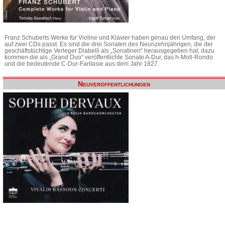
Franz Schuberts Werke für Violine und Klavier haben genau den Umfang, der
auf zwei CDs passt. Es sind die drei Sonaten des Neunzehnjährigen, die der
geschäftstüchtige Verleger Diabelli als „Sonatinen“ herausgegeben hat, dazu
kommen die als „Grand Duo“ veröffentlichte Sonate A-Dur, das h-Moll-Rondo
und die bedeutende C-Dur-Fantasie aus dem Jahr 1827.
Neuveröffentlichungen