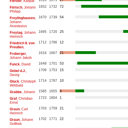
Förster
, Kaspar
1652
1732
72
Förtsch
, Johann
Philipp
1670
1739
54
Freylinghausen
,
Johann
Anastasius
1695
1720
25
Freytag
, Johann
Heinrich
1712
1786
12
Friedrich II. von
Preußen
,
1616
1667
21
Froberger
,
Johann Jakob
1648
1701
53
Funck
, David
1709
1753
15
Gebel d.J.
,
Georg
1714
1787
10
Gluck
, Christoph
Willibald
1585
1655
9
Grabbe
, Johann
1723
1804
1
Graf
, Christian
Ernst
1703
1759
21
Graun
, Carl
Heinrich
1702
1771
22
Graun
, Johann
Gottlieb