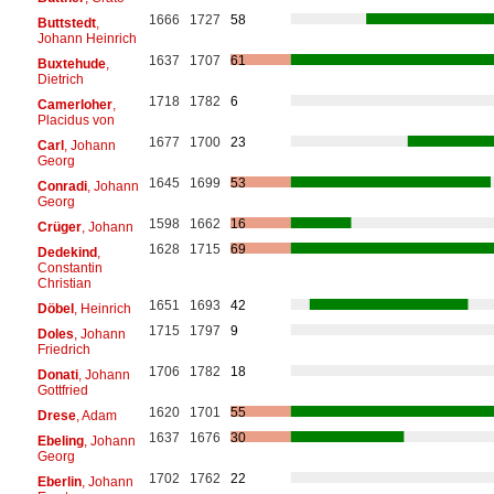
1666
1727
58
Buttstedt
,
Johann Heinrich
1637
1707
61
Buxtehude
,
Dietrich
1718
1782
6
Camerloher
,
Placidus von
1677
1700
23
Carl
, Johann
Georg
1645
1699
53
Conradi
, Johann
Georg
1598
1662
16
Crüger
, Johann
1628
1715
69
Dedekind
,
Constantin
Christian
1651
1693
42
Döbel
, Heinrich
1715
1797
9
Doles
, Johann
Friedrich
1706
1782
18
Donati
, Johann
Gottfried
1620
1701
55
Drese
, Adam
1637
1676
30
Ebeling
, Johann
Georg
1702
1762
22
Eberlin
, Johann