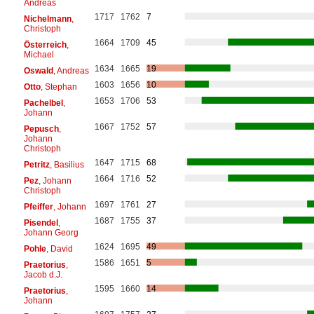
Andreas
1717
1762
7
Nichelmann
,
Christoph
1664
1709
45
Österreich
,
Michael
1634
1665
19
Oswald
, Andreas
1603
1656
10
Otto
, Stephan
1653
1706
53
Pachelbel
,
Johann
1667
1752
57
Pepusch
,
Johann
Christoph
1647
1715
68
Petritz
, Basilius
1664
1716
52
Pez
, Johann
Christoph
1697
1761
27
Pfeiffer
, Johann
1687
1755
37
Pisendel
,
Johann Georg
1624
1695
49
Pohle
, David
1586
1651
5
Praetorius
,
Jacob d.J.
1595
1660
14
Praetorius
,
Johann