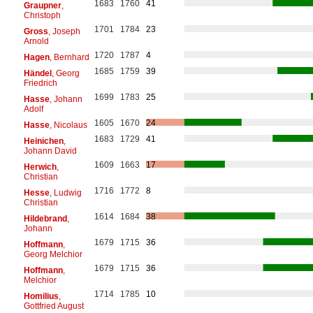
1683
1760
41
Graupner
,
Christoph
1701
1784
23
Gross
, Joseph
Arnold
1720
1787
4
Hagen
, Bernhard
1685
1759
39
Händel
, Georg
Friedrich
1699
1783
25
Hasse
, Johann
Adolf
1605
1670
24
Hasse
, Nicolaus
1683
1729
41
Heinichen
,
Johann David
1609
1663
17
Herwich
,
Christian
1716
1772
8
Hesse
, Ludwig
Christian
1614
1684
38
Hildebrand
,
Johann
1679
1715
36
Hoffmann
,
Georg Melchior
1679
1715
36
Hoffmann
,
Melchior
1714
1785
10
Homilius
,
Gottfried August