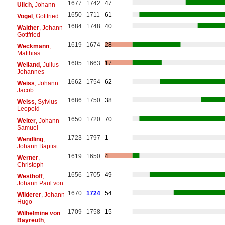
1677
1742
47
Ulich
, Johann
1650
1711
61
Vogel
, Gottfried
1684
1748
40
Walther
, Johann
Gottfried
1619
1674
28
Weckmann
,
Matthias
1605
1663
17
Weiland
, Julius
Johannes
1662
1754
62
Weiss
, Johann
Jacob
1686
1750
38
Weiss
, Sylvius
Leopold
1650
1720
70
Welter
, Johann
Samuel
1723
1797
1
Wendling
,
Johann Baptist
1619
1650
4
Werner
,
Christoph
1656
1705
49
Westhoff
,
Johann Paul von
1670
1724
54
Wilderer
, Johann
Hugo
1709
1758
15
Wilhelmine von
Bayreuth
,