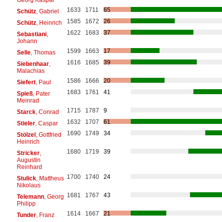
1633
1711
65
Schütz
, Gabriel
1585
1672
26
Schütz
, Heinrich
1622
1683
37
Sebastiani
,
Johann
1599
1663
17
Selle
, Thomas
1616
1685
39
Siebenhaar
,
Malachias
1586
1666
20
Siefert
, Paul
1683
1761
41
Spieß
, Pater
Meinrad
1715
1787
9
Starck
, Conrad
1632
1707
61
Stieler
, Caspar
1690
1749
34
Stölzel
, Gottfried
Heinrich
1680
1719
39
Stricker
,
Augustin
Reinhard
1700
1740
24
Stulick
, Mattheus
Nikolaus
1681
1767
43
Telemann
, Georg
Philipp
1614
1667
21
Tunder
, Franz