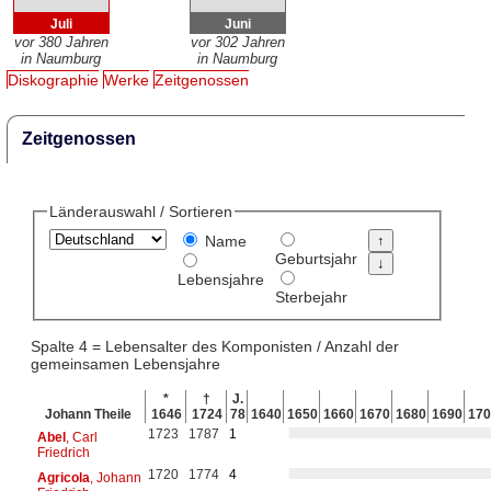
Juli
Juni
vor 380 Jahren
vor 302 Jahren
in Naumburg
in Naumburg
Diskographie
Werke
Zeitgenossen
Zeitgenossen
Länderauswahl / Sortieren
Name
Geburtsjahr
Lebensjahre
Sterbejahr
Spalte 4 = Lebensalter des Komponisten / Anzahl der
gemeinsamen Lebensjahre
*
†
J.
Johann Theile
1646
1724
78
1640
1650
1660
1670
1680
1690
170
1723
1787
1
Abel
, Carl
Friedrich
1720
1774
4
Agricola
, Johann