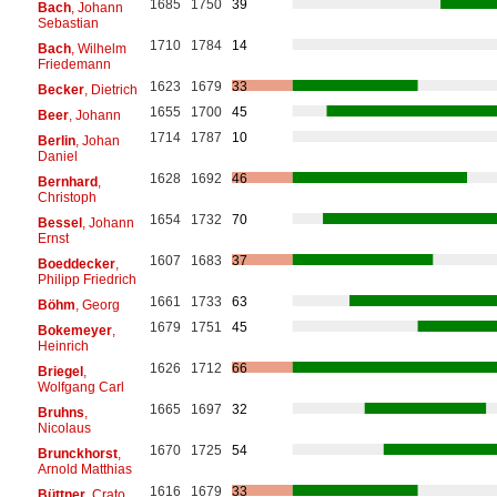
1685
1750
39
Bach
, Johann
Sebastian
1710
1784
14
Bach
, Wilhelm
Friedemann
1623
1679
33
Becker
, Dietrich
1655
1700
45
Beer
, Johann
1714
1787
10
Berlin
, Johan
Daniel
1628
1692
46
Bernhard
,
Christoph
1654
1732
70
Bessel
, Johann
Ernst
1607
1683
37
Boeddecker
,
Philipp Friedrich
1661
1733
63
Böhm
, Georg
1679
1751
45
Bokemeyer
,
Heinrich
1626
1712
66
Briegel
,
Wolfgang Carl
1665
1697
32
Bruhns
,
Nicolaus
1670
1725
54
Brunckhorst
,
Arnold Matthias
1616
1679
33
Büttner
, Crato