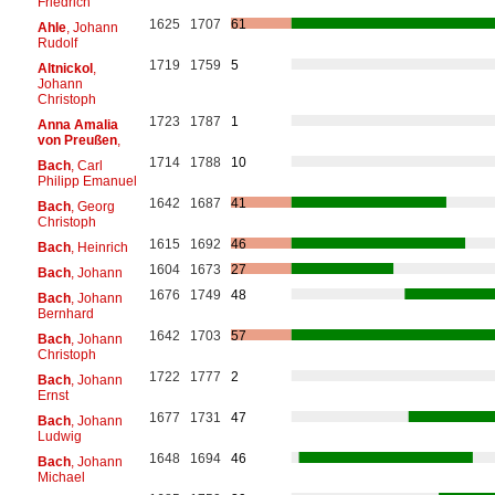
Friedrich
1625
1707
61
Ahle
, Johann
Rudolf
1719
1759
5
Altnickol
,
Johann
Christoph
1723
1787
1
Anna Amalia
von Preußen
,
1714
1788
10
Bach
, Carl
Philipp Emanuel
1642
1687
41
Bach
, Georg
Christoph
1615
1692
46
Bach
, Heinrich
1604
1673
27
Bach
, Johann
1676
1749
48
Bach
, Johann
Bernhard
1642
1703
57
Bach
, Johann
Christoph
1722
1777
2
Bach
, Johann
Ernst
1677
1731
47
Bach
, Johann
Ludwig
1648
1694
46
Bach
, Johann
Michael