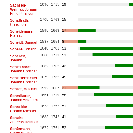
1696
1715
19
Sachsen-
Weimar
, Johann
Ernst Prinz von
1709
1763
15
Schaffrath
,
Christoph
1595
1663
17
Scheidemann
,
Heinrich
1587
1654
8
Scheidt
, Samuel
1648
1701
53
Schelle
, Johann
1660
1712
52
Schenck
,
Johann
1682
1762
42
Schickhardt
,
Johann Christian
1679
1732
45
Schiefferdecker
,
Johann Christian
1592
1667
21
Schildt
, Melchior
1661
1719
58
Schmikerer
,
Johann Abraham
1673
1752
51
Schneider
,
Conrad Michael
1683
1742
41
Schulze
,
Andreas Heinrich
1672
1751
52
Schürmann
,
Georg Kaspar