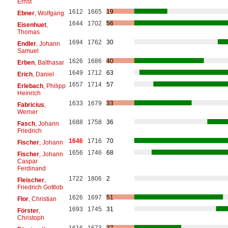
Ernst
1612
1665
19
Ebner
, Wolfgang
1644
1702
56
Eisenhuet
,
Thomas
1694
1762
30
Endler
, Johann
Samuel
1626
1686
40
Erben
, Balthasar
1649
1712
63
Erich
, Daniel
1657
1714
57
Erlebach
, Philipp
Heinrich
1633
1679
33
Fabricius
,
Werner
1688
1758
36
Fasch
, Johann
Friedrich
1646
1716
70
Fischer
, Johann
1656
1746
68
Fischer
, Johann
Caspar
Ferdinand
1722
1806
2
Fleischer
,
Friedrich Gottlob
1626
1697
51
Flor
, Christian
1693
1745
31
Förster
,
Christoph
1616
1673
27