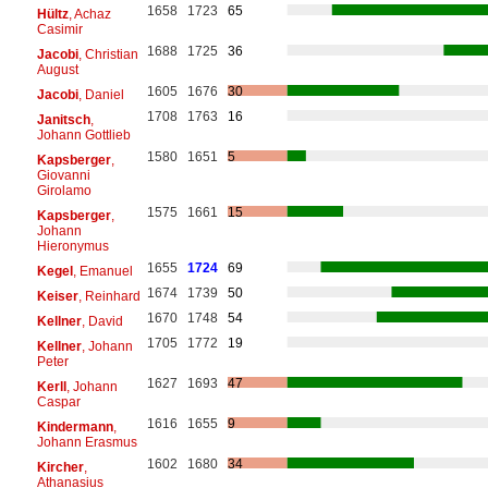
1658
1723
65
Hültz
, Achaz
Casimir
1688
1725
36
Jacobi
, Christian
August
1605
1676
30
Jacobi
, Daniel
1708
1763
16
Janitsch
,
Johann Gottlieb
1580
1651
5
Kapsberger
,
Giovanni
Girolamo
1575
1661
15
Kapsberger
,
Johann
Hieronymus
1655
1724
69
Kegel
, Emanuel
1674
1739
50
Keiser
, Reinhard
1670
1748
54
Kellner
, David
1705
1772
19
Kellner
, Johann
Peter
1627
1693
47
Kerll
, Johann
Caspar
1616
1655
9
Kindermann
,
Johann Erasmus
1602
1680
34
Kircher
,
Athanasius