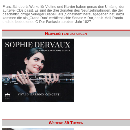
Franz Schuberts Werke für Violine und Klavier haben genau den Umfang, der
auf zwei CDs passt. Es sind die drei Sonaten des Neunzehnjährigen, die der
geschäftstüchtige Verleger Diabelli als „Sonatinen“ herausgegeben hat, dazu
kommen die als „Grand Duo“ veröffentlichte Sonate A-Dur, das h-Moll-Rondo
und die bedeutende C-Dur-Fantasie aus dem Jahr 1827.
Neuveröffentlichungen
Weitere 39 Themen