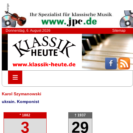
Anzeige
Donnerstag, 6. August 2026
Sitemap
≡
≡
Karol Szymanowski
ukrain. Komponist
* 1882
† 1937
3
29