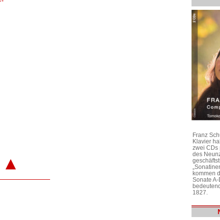
Franz Sch
Klavier h
zwei CDs 
des Neunz
▲
geschäftst
„Sonatine
kommen di
Sonate A-
bedeutend
1827.