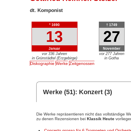
dt. Komponist
* 1690
† 1749
13
27
Januar
November
vor 336 Jahren
vor 277 Jahren
in Grünstädtel (Erzgebirge)
in Gotha
Diskographie
Werke
Zeitgenossen
Werke (51): Konzert (3)
Die Werke repräsentieren nicht das vollständige We
zu denen Rezensionen bei
Klassik Heute
vorliege
Concerto grosso für 6 Trompeten und Orchest