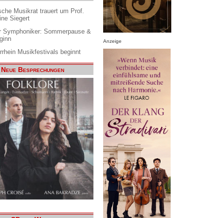
che Musikrat trauert um Prof.
ine Siegert
 Symphoniker: Sommerpause &
ginn
Anzeige
rrhein Musikfestivals beginnt
Neue Besprechungen