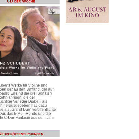
CD der Woche
uberts Werke für Violine und
aben genau den Umfang, der auf
passt. Es sind die drei Sonaten
ehnjährigen, die der
üchtige Verleger Diabelli als
n“ herausgegeben hat, dazu
e als „Grand Duo“ veröffentlichte
Dur, das h-Moll-Rondo und die
e C-Dur-Fantasie aus dem Jahr
Neuveröffentlichungen