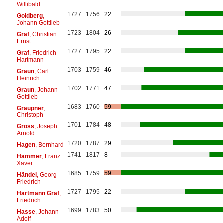
Willibald
1727
1756
22
Goldberg
,
Johann Gottlieb
1723
1804
26
Graf
, Christian
Ernst
1727
1795
22
Graf
, Friedrich
Hartmann
1703
1759
46
Graun
, Carl
Heinrich
1702
1771
47
Graun
, Johann
Gottlieb
1683
1760
59
Graupner
,
Christoph
1701
1784
48
Gross
, Joseph
Arnold
1720
1787
29
Hagen
, Bernhard
1741
1817
8
Hammer
, Franz
Xaver
1685
1759
59
Händel
, Georg
Friedrich
1727
1795
22
Hartmann Graf
,
Friedrich
1699
1783
50
Hasse
, Johann
Adolf