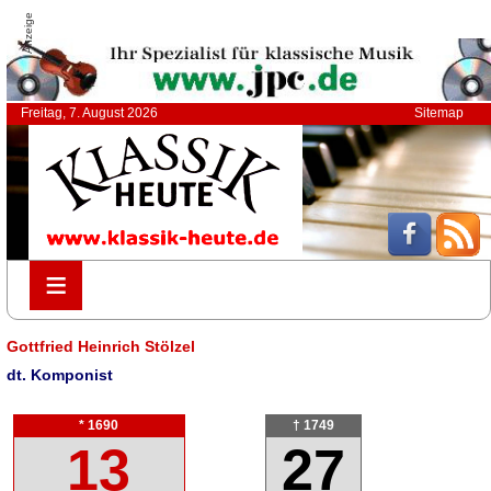
Anzeige
Freitag, 7. August 2026
Sitemap
≡
≡
Gottfried Heinrich Stölzel
dt. Komponist
* 1690
† 1749
13
27