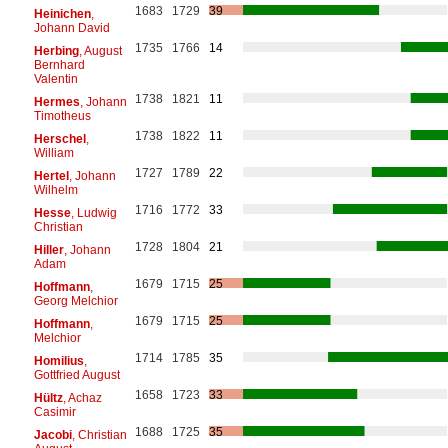
1683
1729
39
Heinichen
,
Johann David
1735
1766
14
Herbing
, August
Bernhard
Valentin
1738
1821
11
Hermes
, Johann
Timotheus
1738
1822
11
Herschel
,
William
1727
1789
22
Hertel
, Johann
Wilhelm
1716
1772
33
Hesse
, Ludwig
Christian
1728
1804
21
Hiller
, Johann
Adam
1679
1715
25
Hoffmann
,
Georg Melchior
1679
1715
25
Hoffmann
,
Melchior
1714
1785
35
Homilius
,
Gottfried August
1658
1723
33
Hültz
, Achaz
Casimir
1688
1725
35
Jacobi
, Christian