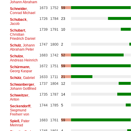
Johann Abraham
1673
1752
59
Schneider
,
Conrad Michael
1726
1784
23
Schuback
,
Jacob
1739
1791
10
Schubart
,
Christian
Friedrich Daniel
1747
1800
2
Schulz
, Johann
Abraham Peter
1683
1742
52
Schulze
,
Andreas Heinrich
1672
1751
59
Schürmann
,
Georg Kaspar
1633
1711
21
Schütz
, Gabriel
1737
1804
12
Schwanberger
,
Johann Gottfried
1735
1787
14
Schweitzer
,
Anton
1744
1785
5
Seckendorff
,
Siegmund
Freiherr von
1683
1761
59
Spieß
, Pater
Meinrad
1745
1801
4