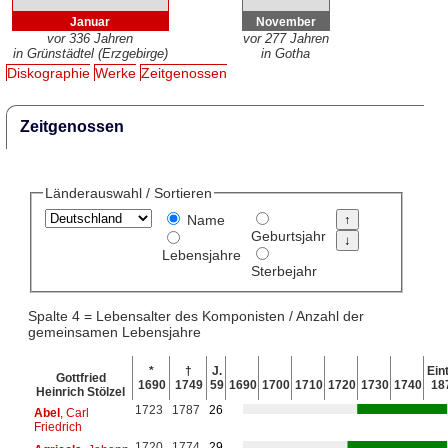
Januar
November
vor 336 Jahren
vor 277 Jahren
in Grünstädtel (Erzgebirge)
in Gotha
Diskographie
Werke
Zeitgenossen
Zeitgenossen
Länderauswahl / Sortieren
Name
Geburtsjahr
Lebensjahre
Sterbejahr
Spalte 4 = Lebensalter des Komponisten / Anzahl der
gemeinsamen Lebensjahre
*
†
J.
Eint
Gottfried
1690
1749
59
1690
1700
1710
1720
1730
1740
18
Heinrich Stölzel
1723
1787
26
Abel
, Carl
Friedrich
1720
1774
29