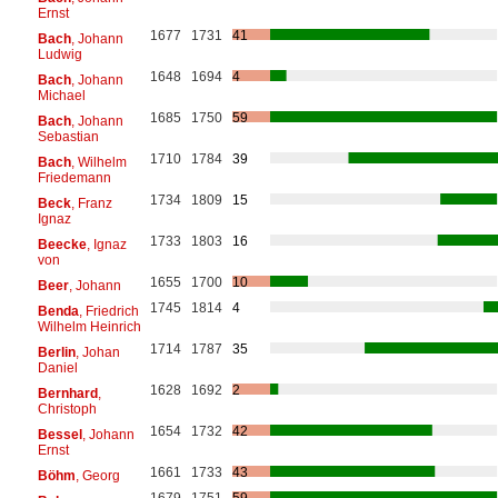
Ernst
1677
1731
41
Bach
, Johann
Ludwig
1648
1694
4
Bach
, Johann
Michael
1685
1750
59
Bach
, Johann
Sebastian
1710
1784
39
Bach
, Wilhelm
Friedemann
1734
1809
15
Beck
, Franz
Ignaz
1733
1803
16
Beecke
, Ignaz
von
1655
1700
10
Beer
, Johann
1745
1814
4
Benda
, Friedrich
Wilhelm Heinrich
1714
1787
35
Berlin
, Johan
Daniel
1628
1692
2
Bernhard
,
Christoph
1654
1732
42
Bessel
, Johann
Ernst
1661
1733
43
Böhm
, Georg
1679
1751
59