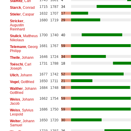
Stamitz
, Carl
1715
1787
34
Starck
, Conrad
1632
1707
17
Stieler
, Caspar
1680
1719
29
Stricker
,
Augustin
Reinhard
1700
1740
40
Stulick
, Mattheus
Nikolaus
1681
1767
59
Telemann
, Georg
Philipp
1646
1724
34
Theile
, Johann
1731
1788
18
Toëschi
, Carl
Joseph
1677
1742
52
Ulich
, Johann
1650
1711
21
Vogel
, Gottfried
1684
1748
58
Walther
, Johann
Gottfried
1662
1754
59
Weiss
, Johann
Jacob
1686
1750
59
Weiss
, Sylvius
Leopold
1650
1720
30
Welter
, Johann
Samuel
1723
1797
26