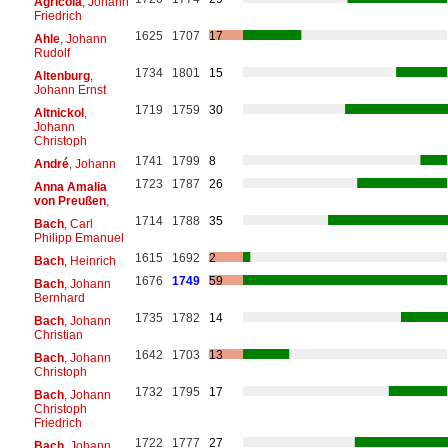
Agricola
, Johann
Friedrich
1625
1707
17
Ahle
, Johann
Rudolf
1734
1801
15
Altenburg
,
Johann Ernst
1719
1759
30
Altnickol
,
Johann
Christoph
1741
1799
8
André
, Johann
1723
1787
26
Anna Amalia
von Preußen
,
1714
1788
35
Bach
, Carl
Philipp Emanuel
1615
1692
2
Bach
, Heinrich
1676
1749
59
Bach
, Johann
Bernhard
1735
1782
14
Bach
, Johann
Christian
1642
1703
13
Bach
, Johann
Christoph
1732
1795
17
Bach
, Johann
Christoph
Friedrich
1722
1777
27
Bach
, Johann