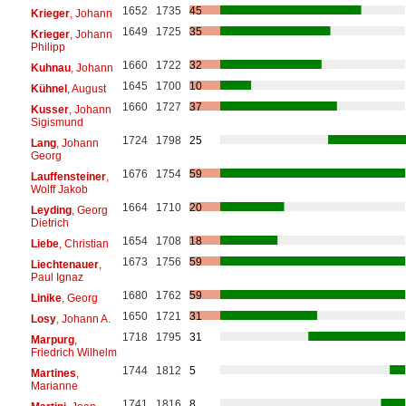
1652
1735
45
Krieger
, Johann
1649
1725
35
Krieger
, Johann
Philipp
1660
1722
32
Kuhnau
, Johann
1645
1700
10
Kühnel
, August
1660
1727
37
Kusser
, Johann
Sigismund
1724
1798
25
Lang
, Johann
Georg
1676
1754
59
Lauffensteiner
,
Wolff Jakob
1664
1710
20
Leyding
, Georg
Dietrich
1654
1708
18
Liebe
, Christian
1673
1756
59
Liechtenauer
,
Paul Ignaz
1680
1762
59
Linike
, Georg
1650
1721
31
Losy
, Johann A.
1718
1795
31
Marpurg
,
Friedrich Wilhelm
1744
1812
5
Martines
,
Marianne
1741
1816
8