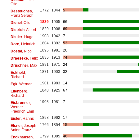
Otto
1772
1844
5
Destouches
,
Franz Seraph
1839
1905
66
Dienel
, Otto
1829
1908
69
Dietrich
, Albert
1908
1942
7
Distler
, Hugo
1804
1892
53
Dorn
, Heinrich
1895
1981
20
Dostal
, Nico
1835
1913
74
Draeseke
, Felix
1891
1971
24
Drischner
, Max
1871
1903
32
Eckhold
,
Richard
1901
1983
14
Egk
, Werner
1848
1925
67
Eilenberg
,
Richard
1908
1981
7
Eisbrenner
,
Werner
Friedrich Emil
1898
1962
17
Eisler
, Hanns
1766
1854
15
Elsner
, Joseph
Anton Franz
1799
1885
46
Enckhausen
,