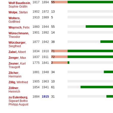
1817
1894
55
Wolf Baudissin
,
Sophie Gräfin
1902
1972
13
Wolpe
, Stefan
1910
1989
5
Wolters
,
Gottfried
1860
1944
55
Woyrsch
, Felix
1901
1992
14
Wünschmann
,
Theodor
1877
1942
38
Würzburger
,
Siegfried
1834
1910
71
Zabel
, Albert
1837
1911
72
Zenger
, Max
1775
1841
2
Zeuner
, Karl
Traugott
1881
1948
34
Zilcher
,
Hermann
1905
1963
10
Zillig
, Winfried
1854
1941
61
Zöllner
,
Heinrich
1884
1915
31
zu Eulenburg
,
Sigwart Botho
Philipp August