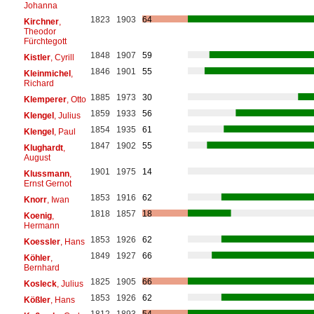
Johanna
1823
1903
64
Kirchner
,
Theodor
Fürchtegott
1848
1907
59
Kistler
, Cyrill
1846
1901
55
Kleinmichel
,
Richard
1885
1973
30
Klemperer
, Otto
1859
1933
56
Klengel
, Julius
1854
1935
61
Klengel
, Paul
1847
1902
55
Klughardt
,
August
1901
1975
14
Klussmann
,
Ernst Gernot
1853
1916
62
Knorr
, Iwan
1818
1857
18
Koenig
,
Hermann
1853
1926
62
Koessler
, Hans
1849
1927
66
Köhler
,
Bernhard
1825
1905
66
Kosleck
, Julius
1853
1926
62
Kößler
, Hans