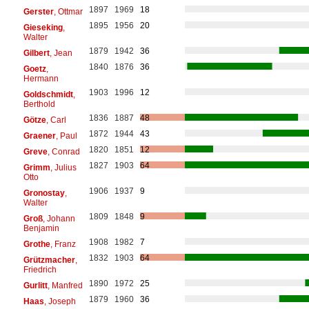
1897
1969
18
Gerster
, Ottmar
1895
1956
20
Gieseking
,
Walter
1879
1942
36
Gilbert
, Jean
1840
1876
36
Goetz
,
Hermann
1903
1996
12
Goldschmidt
,
Berthold
1836
1887
48
Götze
, Carl
1872
1944
43
Graener
, Paul
1820
1851
12
Greve
, Conrad
1827
1903
64
Grimm
, Julius
Otto
1906
1937
9
Gronostay
,
Walter
1809
1848
9
Groß
, Johann
Benjamin
1908
1982
7
Grothe
, Franz
1832
1903
64
Grützmacher
,
Friedrich
1890
1972
25
Gurlitt
, Manfred
1879
1960
36
Haas
, Joseph