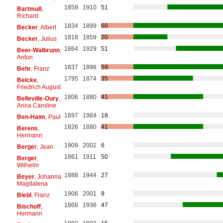
1859
1910
51
Bartmuß
,
Richard
1834
1899
60
Becker
, Albert
1818
1859
20
Becker
, Julius
1864
1929
51
Beer-Walbrunn
,
Anton
1837
1898
59
Behr
, Franz
1795
1874
35
Belcke
,
Friedrich August
1806
1880
41
Belleville-Oury
,
Anna Caroline
1897
1984
18
Ben-Haim
, Paul
1826
1880
41
Berens
,
Hermann
1909
2002
6
Berger
, Jean
1861
1911
50
Berger
,
Wilhelm
1888
1944
27
Beyer
, Johanna
Magdalena
1906
2001
9
Biebl
, Franz
1868
1936
47
Bischoff
,
Hermann