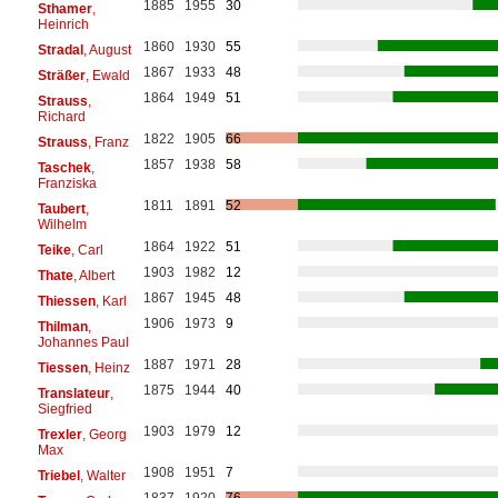
1885
1955
30
Sthamer
,
Heinrich
1860
1930
55
Stradal
, August
1867
1933
48
Sträßer
, Ewald
1864
1949
51
Strauss
,
Richard
1822
1905
66
Strauss
, Franz
1857
1938
58
Taschek
,
Franziska
1811
1891
52
Taubert
,
Wilhelm
1864
1922
51
Teike
, Carl
1903
1982
12
Thate
, Albert
1867
1945
48
Thiessen
, Karl
1906
1973
9
Thilman
,
Johannes Paul
1887
1971
28
Tiessen
, Heinz
1875
1944
40
Translateur
,
Siegfried
1903
1979
12
Trexler
, Georg
Max
1908
1951
7
Triebel
, Walter