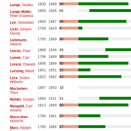
1830
1889
50
Lange
, Gustav
1850
1926
65
Lange-Müller
,
Peter Erasmus
1805
1887
48
Lee
, Sebastian
1769
1843
4
Lickl
, Johann
Georg
1795
1869
30
Liebmann
,
Helene
1866
1946
49
Lincke
, Paul
1796
1869
30
Loewe
, Carl
1806
1889
50
Lorenz
, Oswald
1801
1851
12
Lortzing
, Albert
1822
1882
43
Lyra
, Justus
Wilhelm
1897
1953
18
Mackeben
,
Theo
1860
1911
51
Mahler
, Gustav
1813
1889
50
Mangold
, Carl
Amand
1795
1861
22
Marschner
,
Heinrich
1795
1866
27
Marx
, Adolph