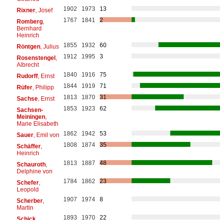
1902
1973
13
Rixner
, Josef
1767
1841
2
Romberg
,
Bernhard
Heinrich
1855
1932
60
Röntgen
, Julius
1912
1995
3
Rosenstengel
,
Albrecht
1840
1916
75
Rudorff
, Ernst
1844
1919
71
Rüfer
, Philipp
1813
1870
31
Sachse
, Ernst
1853
1923
62
Sachsen-
Meiningen
,
Marie Elisabeth
1862
1942
53
Sauer
, Emil von
1808
1874
35
Schäffer
,
Heinrich
1813
1887
48
Schauroth
,
Delphine von
1784
1862
23
Schefer
,
Leopold
1907
1974
8
Scherber
,
Martin
1893
1970
22
Schick
,