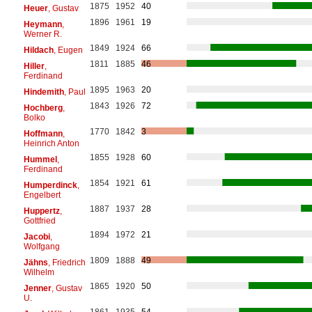
1875
1952
40
Heuer
, Gustav
1896
1961
19
Heymann
,
Werner R.
1849
1924
66
Hildach
, Eugen
1811
1885
46
Hiller
,
Ferdinand
1895
1963
20
Hindemith
, Paul
1843
1926
72
Hochberg
,
Bolko
1770
1842
3
Hoffmann
,
Heinrich Anton
1855
1928
60
Hummel
,
Ferdinand
1854
1921
61
Humperdinck
,
Engelbert
1887
1937
28
Huppertz
,
Gottfried
1894
1972
21
Jacobi
,
Wolfgang
1809
1888
49
Jähns
, Friedrich
Wilhelm
1865
1920
50
Jenner
, Gustav
U.