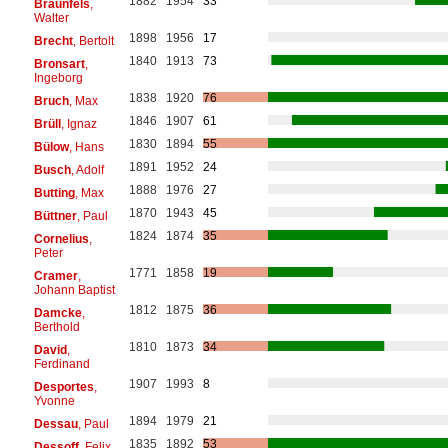
1882
1954
33
Braunfels
,
Walter
1898
1956
17
Brecht
, Bertolt
1840
1913
73
Bronsart
,
Ingeborg
1838
1920
76
Bruch
, Max
1846
1907
61
Brüll
, Ignaz
1830
1894
55
Bülow
, Hans
1891
1952
24
Busch
, Adolf
1888
1976
27
Butting
, Max
1870
1943
45
Büttner
, Paul
1824
1874
35
Cornelius
,
Peter
1771
1858
19
Cramer
,
Johann Baptist
1812
1875
36
Damcke
,
Berthold
1810
1873
34
David
,
Ferdinand
1907
1993
8
Desportes
,
Yvonne
1894
1979
21
Dessau
, Paul
1835
1892
53
Dessoff
, Felix