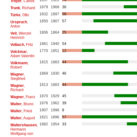
1837
1920
76
Troyer
, Carlos
1879
1968
36
Trunk
, Richard
1832
1897
58
Türke
, Otto
1850
1907
57
Urspruch
,
Anton
1806
1864
25
Veit
, Wenzel
Heinrich
1861
1940
54
Volbach
, Fritz
1770
1851
12
Volckmar
,
Adam Valentin
1815
1883
44
Volkmann
,
Robert
1869
1930
46
Wagner
,
Siegfried
1813
1883
44
Wagner
,
Richard
1870
1929
45
Wagner
, Franz
1876
1962
39
Walter
, Bruno
1907
1996
8
Walter
, Fried
1821
1896
57
Walter
, August
1882
1954
33
Waltershausen
,
Hermann
Wolfgang von