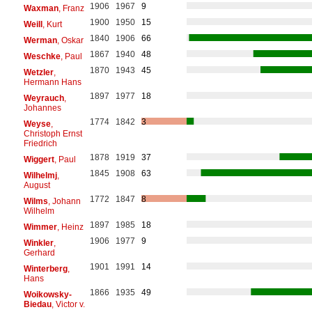
1906
1967
9
Waxman
, Franz
1900
1950
15
Weill
, Kurt
1840
1906
66
Werman
, Oskar
1867
1940
48
Weschke
, Paul
1870
1943
45
Wetzler
,
Hermann Hans
1897
1977
18
Weyrauch
,
Johannes
1774
1842
3
Weyse
,
Christoph Ernst
Friedrich
1878
1919
37
Wiggert
, Paul
1845
1908
63
Wilhelmj
,
August
1772
1847
8
Wilms
, Johann
Wilhelm
1897
1985
18
Wimmer
, Heinz
1906
1977
9
Winkler
,
Gerhard
1901
1991
14
Winterberg
,
Hans
1866
1935
49
Woikowsky-
Biedau
, Victor v.