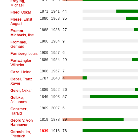
1816
1895
56
Freytag
,
Michael
1871
1941
44
Fried
, Oskar
1880
1963
35
Friese
, Ernst
August
1888
1986
27
Fromm-
Michaels
, Ilse
1906
1984
9
Frommel
,
Gerhard
1909
1957
6
Fürnberg
, Louis
1886
1954
29
Furtwängler
,
Wilhelm
1908
1967
7
Gaze
, Heino
1787
1843
4
Gebel
, Franz
Xaver
1889
1952
26
Geier
, Oskar
1846
1903
57
Gelbke
,
Johannes
1909
2007
6
Genzmer
,
Harald
1819
1878
39
Georg V. von
Hannover
,
1839
1916
76
Gernsheim
,
Friedrich