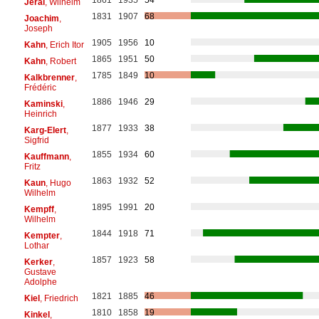
1861
1935
54
Jeral
, Wilhelm
1831
1907
68
Joachim
,
Joseph
1905
1956
10
Kahn
, Erich Itor
1865
1951
50
Kahn
, Robert
1785
1849
10
Kalkbrenner
,
Frédéric
1886
1946
29
Kaminski
,
Heinrich
1877
1933
38
Karg-Elert
,
Sigfrid
1855
1934
60
Kauffmann
,
Fritz
1863
1932
52
Kaun
, Hugo
Wilhelm
1895
1991
20
Kempff
,
Wilhelm
1844
1918
71
Kempter
,
Lothar
1857
1923
58
Kerker
,
Gustave
Adolphe
1821
1885
46
Kiel
, Friedrich
1810
1858
19
Kinkel
,