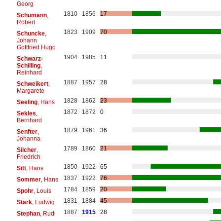
Georg
1810
1856
17
Schumann
,
Robert
1823
1909
70
Schuncke
,
Johann
Gottfried Hugo
1904
1985
11
Schwarz-
Schilling
,
Reinhard
1887
1957
28
Schweikert
,
Margarete
1828
1862
23
Seeling
, Hans
1872
1872
0
Sekles
,
Bernhard
1879
1961
36
Senfter
,
Johanna
1789
1860
21
Silcher
,
Friedrich
1850
1922
65
Sitt
, Hans
1837
1922
76
Sommer
, Hans
1784
1859
20
Spohr
, Louis
1831
1884
45
Stark
, Ludwig
1887
1915
28
Stephan
, Rudi