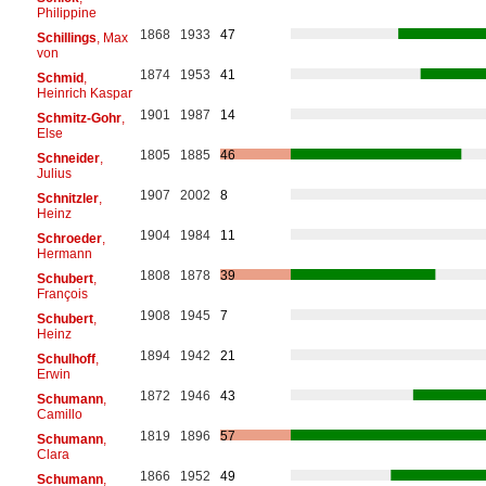
Philippine
1868
1933
47
Schillings
, Max
von
1874
1953
41
Schmid
,
Heinrich Kaspar
1901
1987
14
Schmitz-Gohr
,
Else
1805
1885
46
Schneider
,
Julius
1907
2002
8
Schnitzler
,
Heinz
1904
1984
11
Schroeder
,
Hermann
1808
1878
39
Schubert
,
François
1908
1945
7
Schubert
,
Heinz
1894
1942
21
Schulhoff
,
Erwin
1872
1946
43
Schumann
,
Camillo
1819
1896
57
Schumann
,
Clara
1866
1952
49
Schumann
,