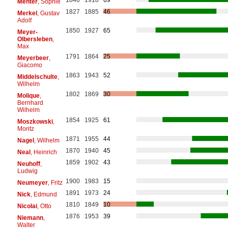
1846
1918
69
Menter
, Sophie
1827
1885
46
Merkel
, Gustav
Adolf
1850
1927
65
Meyer-
Olbersleben
,
Max
1791
1864
25
Meyerbeer
,
Giacomo
1863
1943
52
Middelschulte
,
Wilhelm
1802
1869
30
Molique
,
Bernhard
Wilhelm
1854
1925
61
Moszkowski
,
Moritz
1871
1955
44
Nagel
, Wilhelm
1870
1940
45
Neal
, Heinrich
1859
1902
43
Neuhoff
,
Ludwig
1900
1983
15
Neumeyer
, Fritz
1891
1973
24
Nick
, Edmund
1810
1849
10
Nicolai
, Otto
1876
1953
39
Niemann
,
Walter