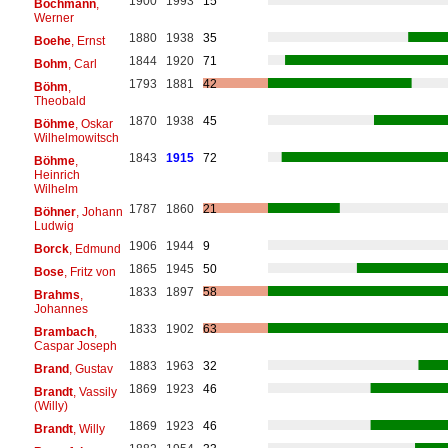
1900
1993
15
Bochmann
,
Werner
1880
1938
35
Boehe
, Ernst
1844
1920
71
Bohm
, Carl
1793
1881
42
Böhm
,
Theobald
1870
1938
45
Böhme
, Oskar
Wilhelmowitsch
1843
1915
72
Böhme
,
Heinrich
Wilhelm
1787
1860
21
Böhner
, Johann
Ludwig
1906
1944
9
Borck
, Edmund
1865
1945
50
Bose
, Fritz von
1833
1897
58
Brahms
,
Johannes
1833
1902
63
Brambach
,
Caspar Joseph
1883
1963
32
Brand
, Gustav
1869
1923
46
Brandt
, Vassily
(Willy)
1869
1923
46
Brandt
, Willy