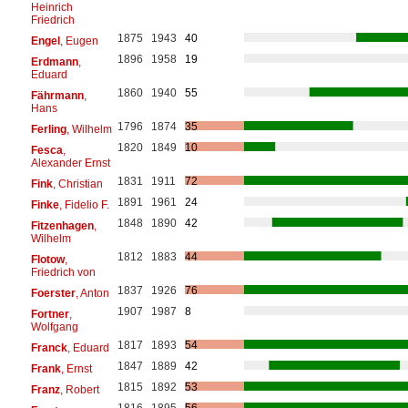
Heinrich
Friedrich
1875
1943
40
Engel
, Eugen
1896
1958
19
Erdmann
,
Eduard
1860
1940
55
Fährmann
,
Hans
1796
1874
35
Ferling
, Wilhelm
1820
1849
10
Fesca
,
Alexander Ernst
1831
1911
72
Fink
, Christian
1891
1961
24
Finke
, Fidelio F.
1848
1890
42
Fitzenhagen
,
Wilhelm
1812
1883
44
Flotow
,
Friedrich von
1837
1926
76
Foerster
, Anton
1907
1987
8
Fortner
,
Wolfgang
1817
1893
54
Franck
, Eduard
1847
1889
42
Frank
, Ernst
1815
1892
53
Franz
, Robert