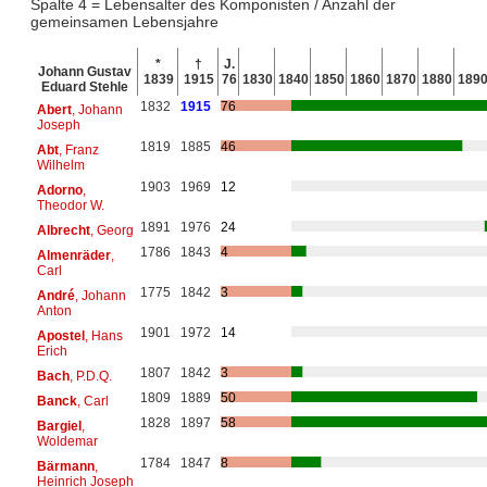
Spalte 4 = Lebensalter des Komponisten / Anzahl der
gemeinsamen Lebensjahre
*
†
J.
Johann Gustav
1839
1915
76
1830
1840
1850
1860
1870
1880
189
Eduard Stehle
1832
1915
76
Abert
, Johann
Joseph
1819
1885
46
Abt
, Franz
Wilhelm
1903
1969
12
Adorno
,
Theodor W.
1891
1976
24
Albrecht
, Georg
1786
1843
4
Almenräder
,
Carl
1775
1842
3
André
, Johann
Anton
1901
1972
14
Apostel
, Hans
Erich
1807
1842
3
Bach
, P.D.Q.
1809
1889
50
Banck
, Carl
1828
1897
58
Bargiel
,
Woldemar
1784
1847
8
Bärmann
,
Heinrich Joseph