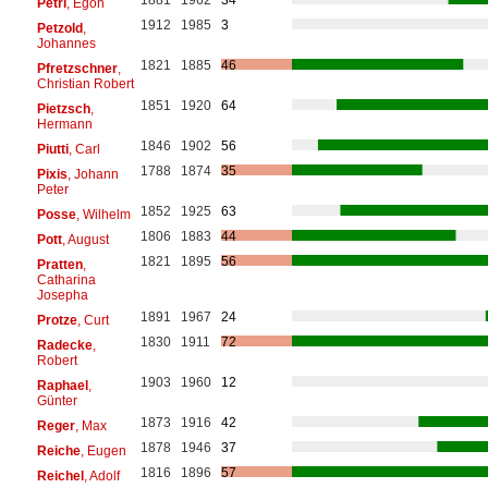
1881
1962
34
Petri
, Egon
1912
1985
3
Petzold
,
Johannes
1821
1885
46
Pfretzschner
,
Christian Robert
1851
1920
64
Pietzsch
,
Hermann
1846
1902
56
Piutti
, Carl
1788
1874
35
Pixis
, Johann
Peter
1852
1925
63
Posse
, Wilhelm
1806
1883
44
Pott
, August
1821
1895
56
Pratten
,
Catharina
Josepha
1891
1967
24
Protze
, Curt
1830
1911
72
Radecke
,
Robert
1903
1960
12
Raphael
,
Günter
1873
1916
42
Reger
, Max
1878
1946
37
Reiche
, Eugen
1816
1896
57
Reichel
, Adolf