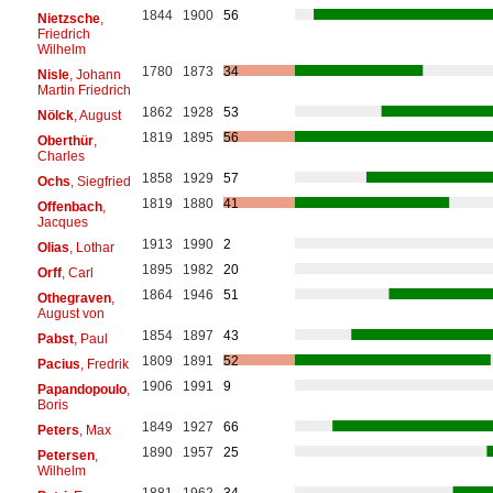
1844
1900
56
Nietzsche
,
Friedrich
Wilhelm
1780
1873
34
Nisle
, Johann
Martin Friedrich
1862
1928
53
Nölck
, August
1819
1895
56
Oberthür
,
Charles
1858
1929
57
Ochs
, Siegfried
1819
1880
41
Offenbach
,
Jacques
1913
1990
2
Olias
, Lothar
1895
1982
20
Orff
, Carl
1864
1946
51
Othegraven
,
August von
1854
1897
43
Pabst
, Paul
1809
1891
52
Pacius
, Fredrik
1906
1991
9
Papandopoulo
,
Boris
1849
1927
66
Peters
, Max
1890
1957
25
Petersen
,
Wilhelm