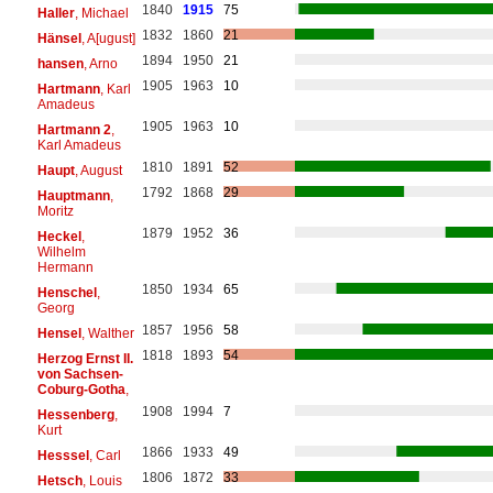
1840
1915
75
Haller
, Michael
1832
1860
21
Hänsel
, A[ugust]
1894
1950
21
hansen
, Arno
1905
1963
10
Hartmann
, Karl
Amadeus
1905
1963
10
Hartmann 2
,
Karl Amadeus
1810
1891
52
Haupt
, August
1792
1868
29
Hauptmann
,
Moritz
1879
1952
36
Heckel
,
Wilhelm
Hermann
1850
1934
65
Henschel
,
Georg
1857
1956
58
Hensel
, Walther
1818
1893
54
Herzog Ernst II.
von Sachsen-
Coburg-Gotha
,
1908
1994
7
Hessenberg
,
Kurt
1866
1933
49
Hesssel
, Carl
1806
1872
33
Hetsch
, Louis