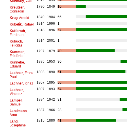
1812
1893
54
Koßmaly
, Carl
1780
1849
10
Kreutzer
,
Conradin
1849
1904
55
Krug
, Arnold
1914
1996
1
Kubelík
, Rafael
1818
1896
57
Kufferath
,
Ferdinand
1914
2001
1
Kukuck
,
Felicitas
1797
1879
40
Kummer
,
Frédéric
1885
1953
30
Künneke
,
Eduard
1803
1890
51
Lachner
, Franz
Paul
1807
1895
56
Lachner
, Ignaz
1807
1893
54
Lachner
,
Vinzenz
1884
1942
31
Lampel
,
Samuel
1887
1966
28
Landmann
,
Arno
1815
1880
41
Lang
,
Josephine