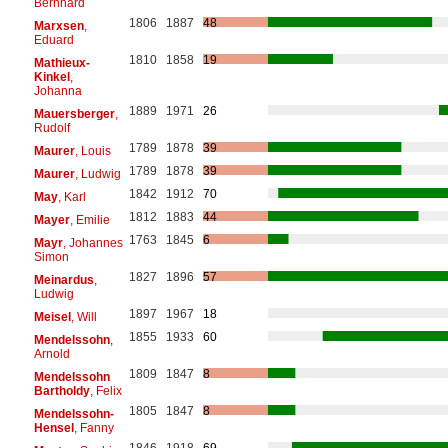
Bernhard
1806
1887
48
Marxsen
,
Eduard
1810
1858
19
Mathieux-
Kinkel
,
Johanna
1889
1971
26
Mauersberger
,
Rudolf
1789
1878
39
Maurer
, Louis
1789
1878
39
Maurer
, Ludwig
1842
1912
70
May
, Karl
1812
1883
44
Mayer
, Emilie
1763
1845
6
Mayr
, Johannes
Simon
1827
1896
57
Meinardus
,
Ludwig
1897
1967
18
Meisel
, Will
1855
1933
60
Mendelssohn
,
Arnold
1809
1847
8
Mendelssohn
Bartholdy
, Felix
1805
1847
8
Mendelssohn-
Hensel
, Fanny