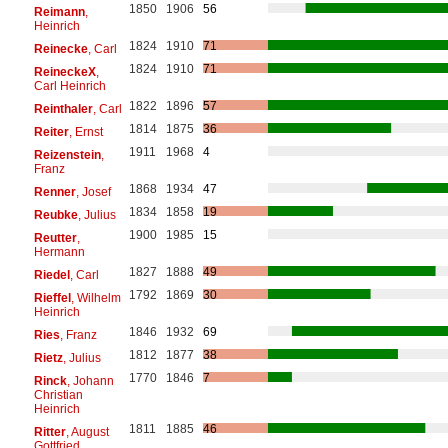
1850
1906
56
Reimann
,
Heinrich
1824
1910
71
Reinecke
, Carl
1824
1910
71
ReineckeX
,
Carl Heinrich
1822
1896
57
Reinthaler
, Carl
1814
1875
36
Reiter
, Ernst
1911
1968
4
Reizenstein
,
Franz
1868
1934
47
Renner
, Josef
1834
1858
19
Reubke
, Julius
1900
1985
15
Reutter
,
Hermann
1827
1888
49
Riedel
, Carl
1792
1869
30
Rieffel
, Wilhelm
Heinrich
1846
1932
69
Ries
, Franz
1812
1877
38
Rietz
, Julius
1770
1846
7
Rinck
, Johann
Christian
Heinrich
1811
1885
46
Ritter
, August
Gottfried