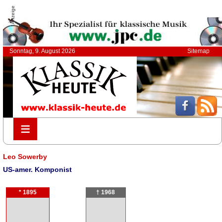
Anzeige
Sonntag, 9. August 2026
Sitemap
≡
≡
Leo Sowerby
US-amer. Komponist
* 1895
† 1968