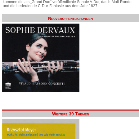
kommen die als „Grand Duo“ veröffentlichte Sonate A-Dur, das h-Moll-Rondo
und die bedeutende C-Dur-Fantasie aus dem Jahr 1827.
Neuveröffentlichungen
Weitere 39 Themen