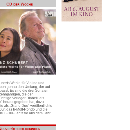
CD der Woche
uberts Werke für Violine und
aben genau den Umfang, der auf
passt. Es sind die drei Sonaten
ehnjährigen, die der
üchtige Verleger Diabelli als
n“ herausgegeben hat, dazu
e als „Grand Duo“ veröffentlichte
Dur, das h-Moll-Rondo und die
e C-Dur-Fantasie aus dem Jahr
Neuveröffentlichungen