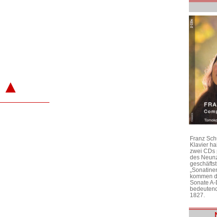
▲
Franz Sch
Klavier h
zwei CDs 
des Neunz
geschäftst
„Sonatine
kommen di
Sonate A-
bedeutend
1827.