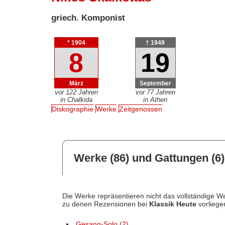
griech. Komponist
* 1904
† 1949
8
19
März
September
vor 122 Jahren
vor 77 Jahren
in Chalkida
in Athen
Diskographie
Werke
Zeitgenossen
Werke (86) und Gattungen (6)
Die Werke repräsentieren nicht das vollständige We
zu denen Rezensionen bei
Klassik Heute
vorliege
Gesang-Solo (2)