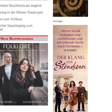
rrhein Musikfestivals beginnt
rung in der Wiener Staatsoper
en zum Schluss
Anzeige
scher Spaziergang zum
rt
Neue Besprechungen