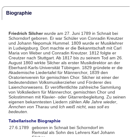
Biographie
Friedrich Silcher
wurde am 27. Juni 1789 in Schnait bei
Schorndorf geboren. Er war Schüler von Conradin Kreutzer
und Johann Nepomuk Hummel. 1809 wurde er Musiklehrer
in Ludwigsburg. Dort machte er die Bekanntschaft mit Carl
Maria von Weber und Conradin Kreutzer. 1812 folgte er
Creutzer nach Stuttgart. Ab 1817 bis zu seinem Tod am 26.
August 1860 wirkte Silcher als erster Musikdirektor an der
Eberhard-Karls-Universität Tübingen. 1829 gründete er die
Akademische Liedertafel für Männerchor, 1839 den
Oratorienverein für gemischten Chor. Silcher ist einer der
bedeutendsten Volksmusikerzieher und Förderer des
Laienchorwesens. Er veröffentlichte zahlreiche Sammlung
von Volksliedern für Männerchor, gemischten Chor und
Solostimmen mit Klavier- oder Gitarrenbegleitung. Zu seinen
eigenen bekanntesten Liedern zählen
Alle Jahre wieder
,
Ännchen von Tharau
und
Ich weiß nicht, was soll es
bedeuten
.
Tabellarische Biographie
27.6.1789
geboren in Schnait bei Schorndorf im
Remstal als Sohn des Lehrers Karl Johann