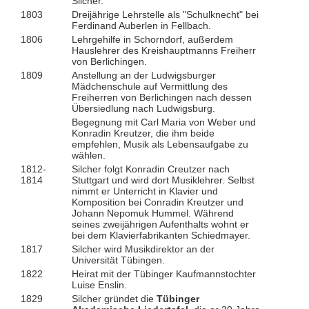
Silcher.
1803
Dreijährige Lehrstelle als "Schulknecht" bei
Ferdinand Auberlen in Fellbach.
1806
Lehrgehilfe in Schorndorf, außerdem
Hauslehrer des Kreishauptmanns Freiherr
von Berlichingen.
1809
Anstellung an der Ludwigsburger
Mädchenschule auf Vermittlung des
Freiherren von Berlichingen nach dessen
Übersiedlung nach Ludwigsburg.
Begegnung mit Carl Maria von Weber und
Konradin Kreutzer, die ihm beide
empfehlen, Musik als Lebensaufgabe zu
wählen.
1812-
Silcher folgt Konradin Creutzer nach
1814
Stuttgart und wird dort Musiklehrer. Selbst
nimmt er Unterricht in Klavier und
Komposition bei Conradin Kreutzer und
Johann Nepomuk Hummel. Während
seines zweijährigen Aufenthalts wohnt er
bei dem Klavierfabrikanten Schiedmayer.
1817
Silcher wird Musikdirektor an der
Universität Tübingen.
1822
Heirat mit der Tübinger Kaufmannstochter
Luise Enslin.
1829
Silcher gründet die
Tübinger