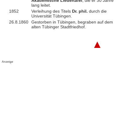
Akademische Liedertafel
, die er 30 Jahre
lang leitet.
1852
Verleihung des Titels
Dr. phil.
durch die
Universität Tübingen.
26.8.1860
Gestorben in Tübingen, begraben auf dem
alten Tübinger Stadtfriedhof.
▲
Anzeige