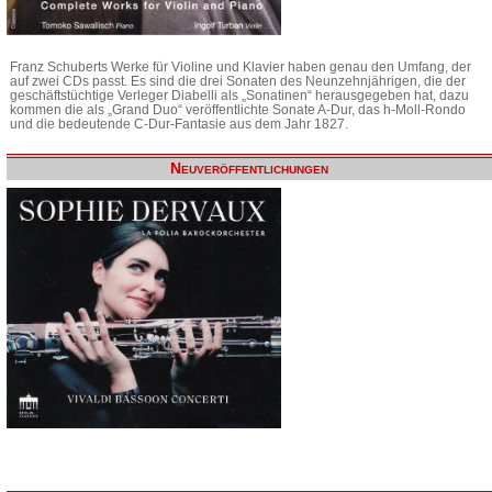
Franz Schuberts Werke für Violine und Klavier haben genau den Umfang, der
auf zwei CDs passt. Es sind die drei Sonaten des Neunzehnjährigen, die der
geschäftstüchtige Verleger Diabelli als „Sonatinen“ herausgegeben hat, dazu
kommen die als „Grand Duo“ veröffentlichte Sonate A-Dur, das h-Moll-Rondo
und die bedeutende C-Dur-Fantasie aus dem Jahr 1827.
Neuveröffentlichungen