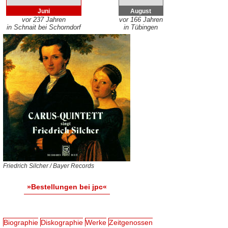
Juni
August
vor 237 Jahren
vor 166 Jahren
in Schnait bei Schorndorf
in Tübingen
Friedrich Silcher / Bayer Records
»Bestellungen bei jpc«
Biographie
Diskographie
Werke
Zeitgenossen