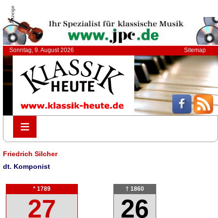
Anzeige
Sonntag, 9. August 2026
Sitemap
≡
≡
Friedrich Silcher
dt. Komponist
* 1789
† 1860
27
26