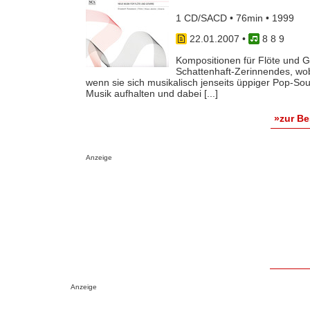
1 CD/SACD • 76min • 1999
22.01.2007
•
8 8 9
Kompositionen für Flöte und Gi
Schattenhaft-Zerinnendes, wob
wenn sie sich musikalisch jenseits üppiger Pop-S
Musik aufhalten und dabei [...]
»zur B
Anzeige
Anzeige