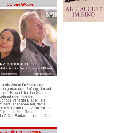
CD der Woche
uberts Werke für Violine und
aben genau den Umfang, der auf
passt. Es sind die drei Sonaten
ehnjährigen, die der
üchtige Verleger Diabelli als
n“ herausgegeben hat, dazu
e als „Grand Duo“ veröffentlichte
Dur, das h-Moll-Rondo und die
e C-Dur-Fantasie aus dem Jahr
Neuveröffentlichungen