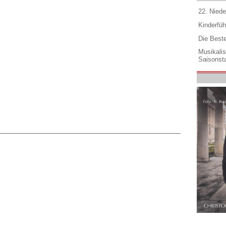
22. Niede
Kinderfüh
Die Best
Musikali
Saisonsta