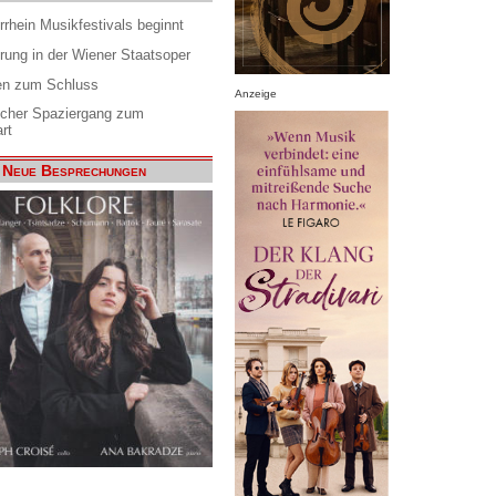
rrhein Musikfestivals beginnt
rung in der Wiener Staatsoper
en zum Schluss
Anzeige
scher Spaziergang zum
rt
Neue Besprechungen