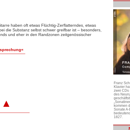
tarre haben oft etwas Flüchtig-Zerflatterndes, etwas
ei die Substanz selbst schwer greifbar ist – besonders,
ounds und eher in den Randzonen zeitgenössischer
esprechung«
Franz Sch
Klavier h
zwei CDs 
des Neunz
geschäftst
▲
„Sonatine
kommen di
Sonate A-
bedeutend
1827.