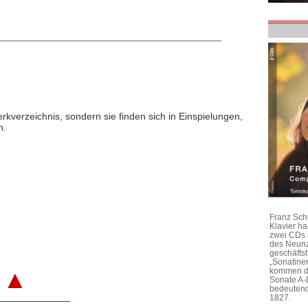
rkverzeichnis, sondern sie finden sich in Einspielungen,
n.
Franz Sch
Klavier h
zwei CDs 
des Neunz
geschäftst
„Sonatine
▲
kommen di
Sonate A-
bedeutend
1827.