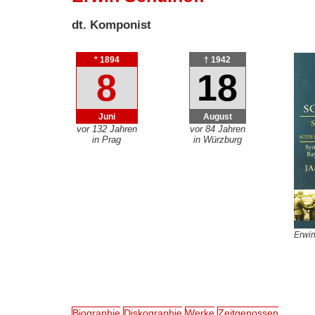
dt. Komponist
* 1894
† 1942
8
18
Juni
August
vor 132 Jahren
vor 84 Jahren
in Prag
in Würzburg
Erwin
Biographie
Diskographie
Werke
Zeitgenossen