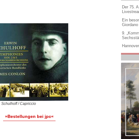
Der 75. 
Livestre
Ein beso
Giordano
9. „Komm
Sechsstä
Hannover
 Schulhoff / Capriccio
»Bestellungen bei jpc«