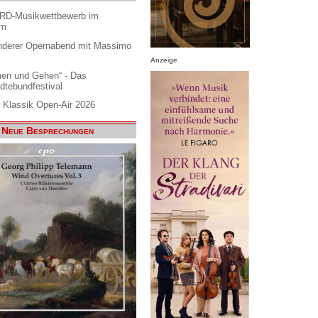
ARD-Musikwettbewerb im
am
nderer Opernabend mit Massimo
Anzeige
en und Gehen“ - Das
dtebundfestival
 Klassik Open-Air 2026
Neue Besprechungen