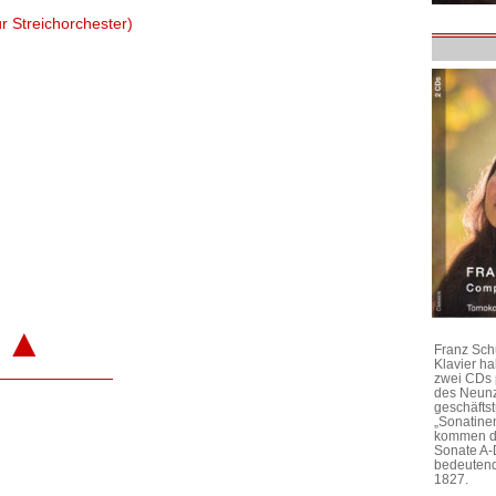
r Streichorchester)
▲
Franz Sch
Klavier h
zwei CDs 
des Neunz
geschäftst
„Sonatine
kommen di
Sonate A-
bedeutend
1827.