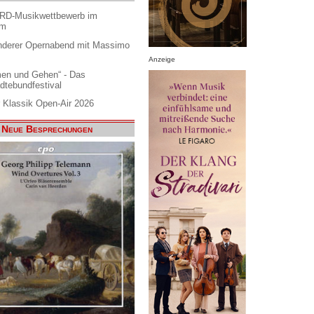
ARD-Musikwettbewerb im
am
nderer Opernabend mit Massimo
Anzeige
en und Gehen“ - Das
dtebundfestival
 Klassik Open-Air 2026
Neue Besprechungen