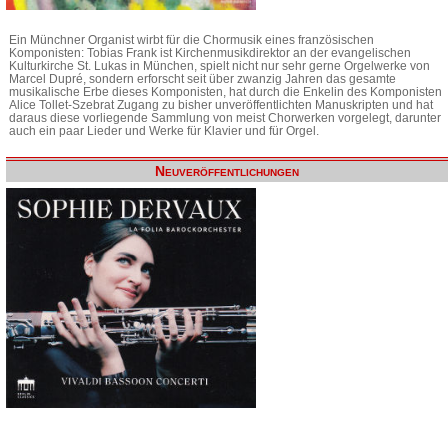
Ein Münchner Organist wirbt für die Chormusik eines französischen
Komponisten: Tobias Frank ist Kirchenmusikdirektor an der evangelischen
Kulturkirche St. Lukas in München, spielt nicht nur sehr gerne Orgelwerke von
Marcel Dupré, sondern erforscht seit über zwanzig Jahren das gesamte
musikalische Erbe dieses Komponisten, hat durch die Enkelin des Komponisten
Alice Tollet-Szebrat Zugang zu bisher unveröffentlichten Manuskripten und hat
daraus diese vorliegende Sammlung von meist Chorwerken vorgelegt, darunter
auch ein paar Lieder und Werke für Klavier und für Orgel.
Neuveröffentlichungen