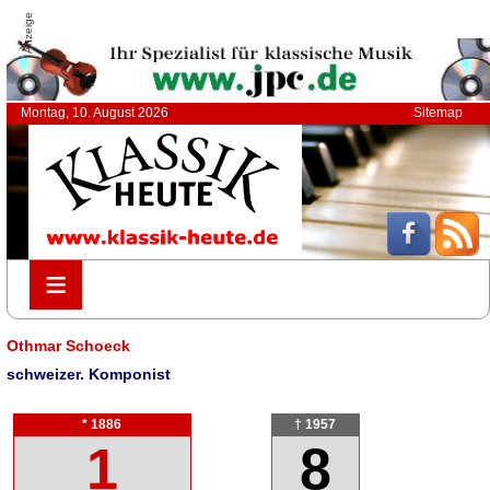
Anzeige
Montag, 10. August 2026
Sitemap
≡
≡
Othmar Schoeck
schweizer. Komponist
* 1886
† 1957
1
8