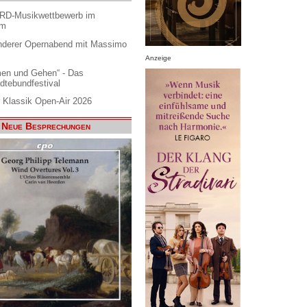
ARD-Musikwettbewerb im
am
nderer Opernabend mit Massimo
Anzeige
en und Gehen“ - Das
dtebundfestival
 Klassik Open-Air 2026
Neue Besprechungen