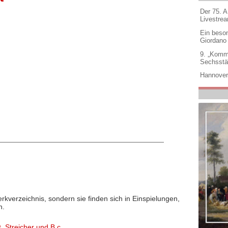
Der 75. 
Livestre
Ein beso
Giordano
9. „Komm
Sechsstä
Hannover
rkverzeichnis, sondern sie finden sich in Einspielungen,
n.
, Streicher und B.c.