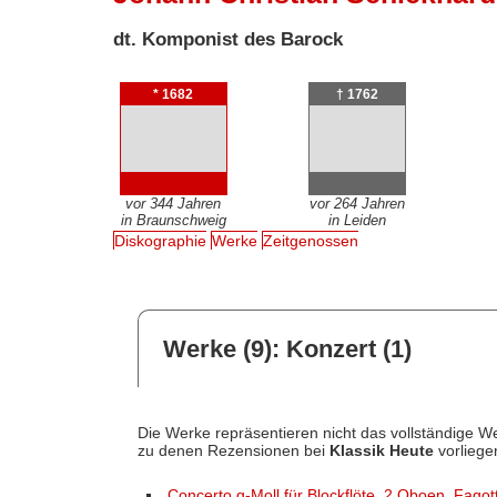
dt. Komponist des Barock
* 1682
† 1762
vor 344 Jahren
vor 264 Jahren
in Braunschweig
in Leiden
Diskographie
Werke
Zeitgenossen
Werke (9): Konzert (1)
Die Werke repräsentieren nicht das vollständige We
zu denen Rezensionen bei
Klassik Heute
vorliege
Concerto g-Moll für Blockflöte, 2 Oboen, Fagott