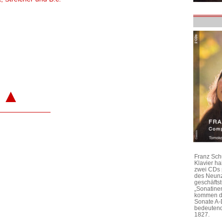
▲
Franz Sch
Klavier h
zwei CDs 
des Neunz
geschäftst
„Sonatine
kommen di
Sonate A-
bedeutend
1827.