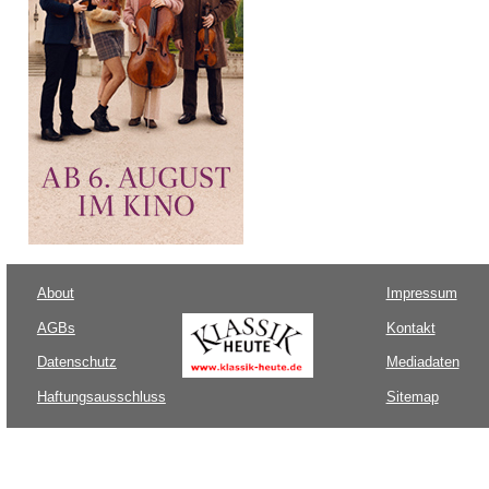
About
Impressum
AGBs
Kontakt
Datenschutz
Mediadaten
Haftungsausschluss
Sitemap