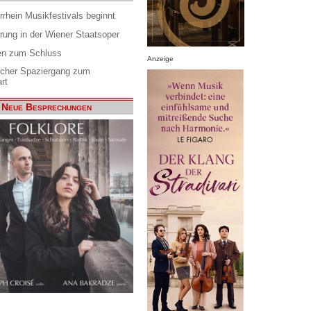
rrhein Musikfestivals beginnt
rung in der Wiener Staatsoper
en zum Schluss
Anzeige
scher Spaziergang zum
rt
Neue Besprechungen