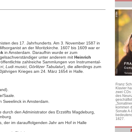
isten des 17. Jahrhunderts. Am 3. November 1587 in
ilfsorganist an der Moritzkirche. 1607 bis 1609 war er
ck
in Amsterdam. Daraufhin wurde er zum
Orgelsachverständiger unter anderem mit
Heinrich
ffentlichte zahlreiche Sammlungen von Instrumental-
ri
,
Ludi musici
,
Görlitzer Tabulatur
), die allerdings zum
 30jährigen Krieges am 24. März 1654 in Halle.
Franz Sch
Klavier h
and).
zwei CDs 
le/Saale.
des Neunz
geschäftst
n Sweelinck in Amsterdam.
„Sonatine
kommen di
Sonate A-
 durch den Administrator des Erzstifts Magdeburg,
bedeutend
enburg.
1827.
, der im darauffolgenden Jahr am Hof in Halle