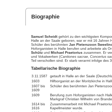
Biographie
Samuel Scheidt
gehört zu den wichtigsten Kompon
Halle an der Saale geboren, war er mit 16 Jahren H
Schüler des berühmten
Jan Pieterszoon Sweelin
Hoforganisten in Halle berufen und arbeitete als 
Schütz
und
Michael Praetorius
zusammen. Er verö
und Vokalwerken (
Cantiones sacrae
,
Concertus sac
Teil verschollen sind. Er starb verarmt infolge des
Tabellarische Biographie
3.11.1587
getauft in Halle an der Saale (Deutschl
1603
Hilfsorganist an der Moritzkirche in Hal
1607 bis
Schüler des berühmten Jan Pieterszoo
1609
1609
Berufung zum Hoforganisten nach Halle
Markgraf Christian Wilhelm von Brand
1614 bis
Zusammenarbeit mit Michael Praetorius
1616
Kapellmeister wurde.