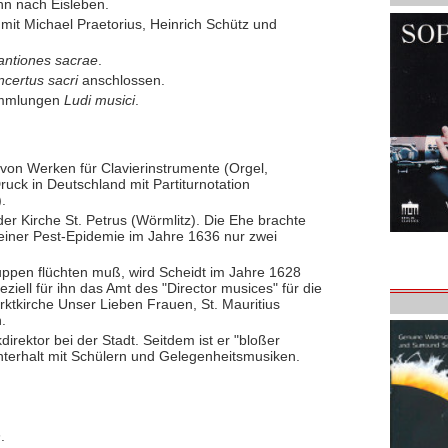
hn nach Eisleben.
t Michael Praetorius, Heinrich Schütz und
antiones sacrae
.
certus sacri
anschlossen.
sammlungen
Ludi musici
.
von Werken für Clavierinstrumente (Orgel,
ruck in Deutschland mit Partiturnotation
.
der Kirche St. Petrus (Wörmlitz). Die Ehe brachte
einer Pest-Epidemie im Jahre 1636 nur zwei
ruppen flüchten muß, wird Scheidt im Jahre 1628
ziell für ihn das Amt des "Director musices" für die
rktkirche Unser Lieben Frauen, St. Mauritius
.
kdirektor bei der Stadt. Seitdem ist er "bloßer
nterhalt mit Schülern und Gelegenheitsmusiken.
.
n
.