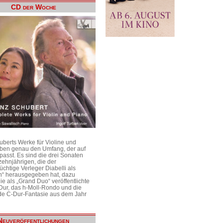
CD der Woche
uberts Werke für Violine und
aben genau den Umfang, der auf
passt. Es sind die drei Sonaten
ehnjährigen, die der
üchtige Verleger Diabelli als
n“ herausgegeben hat, dazu
e als „Grand Duo“ veröffentlichte
Dur, das h-Moll-Rondo und die
e C-Dur-Fantasie aus dem Jahr
Neuveröffentlichungen