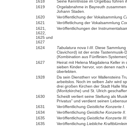
1618
Seine Kenntnisse im Orgelbau führen i
1619
Orgelabnahme in Bayreuth zusammen mi
Johann Staden.
1620
Veröffentlichung der Vokalsammlung
C
1621
Veröffetlichung der Vokalsammlung
Con
1621,
Veröffentlichungen der Instrumental
1622,
1625 und
1627
1624
Tabulatura nova I-III
. Diese Sammlung 
Clavichord) ist der erste Tastenmusik-D
(Kombination aus Fünflinien-Systemen)
1627
Heirat mit Helena Magdalena Keller in 
sieben Kinder hervor, von denen nach 
überlebten.
1928
Da sein Dienstherr vor Wallensteins T
arbeitslos. Noch im selben Jahr wird spe
drei großen Kirchen der Stadt Halle Ma
(Moritzkirche) und St. Ulrich geschaffen
1630
Scheidt verliert seine Stellung als Musi
Privatus" und verdient seinen Lebensu
1631
Veröffentlichung
Geistliche Konzerte I
.
1634
Veröffentlichung
Geistliche Konzerte II
.
1635
Veröffentlichung
Geistliche Konzerte III
1635
Veröffentlichung
Liebliche Kraftblümlei