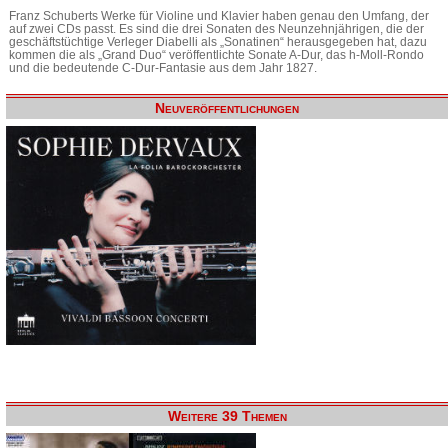
Franz Schuberts Werke für Violine und Klavier haben genau den Umfang, der
auf zwei CDs passt. Es sind die drei Sonaten des Neunzehnjährigen, die der
geschäftstüchtige Verleger Diabelli als „Sonatinen“ herausgegeben hat, dazu
kommen die als „Grand Duo“ veröffentlichte Sonate A-Dur, das h-Moll-Rondo
und die bedeutende C-Dur-Fantasie aus dem Jahr 1827.
Neuveröffentlichungen
Weitere 39 Themen