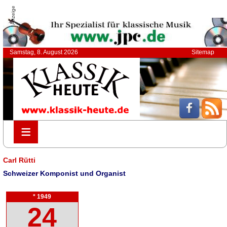
Anzeige
Samstag, 8. August 2026
Sitemap
≡
≡
Carl Rütti
Schweizer Komponist und Organist
* 1949
24