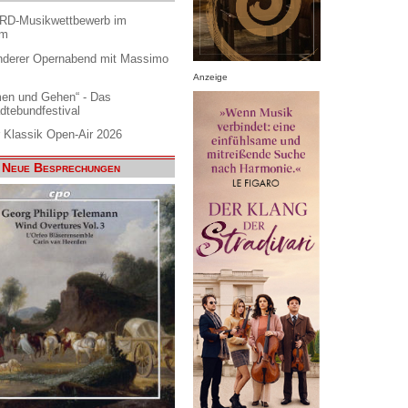
ARD-Musikwettbewerb im
am
nderer Opernabend mit Massimo
Anzeige
en und Gehen“ - Das
dtebundfestival
 Klassik Open-Air 2026
Neue Besprechungen