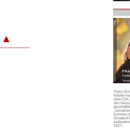
▲
Franz Sch
Klavier h
zwei CDs 
des Neunz
geschäftst
„Sonatine
kommen di
Sonate A-
bedeutend
1827.