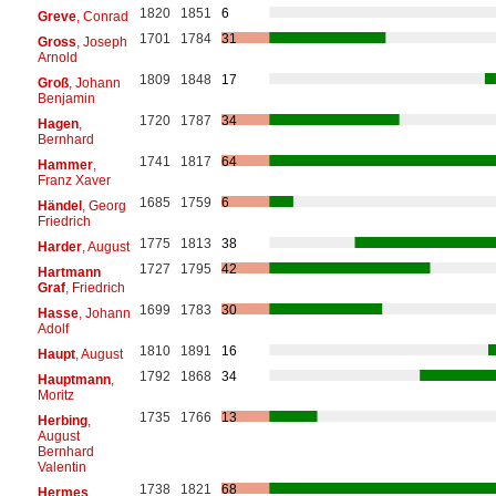
1820
1851
6
Greve
, Conrad
1701
1784
31
Gross
, Joseph
Arnold
1809
1848
17
Groß
, Johann
Benjamin
1720
1787
34
Hagen
,
Bernhard
1741
1817
64
Hammer
,
Franz Xaver
1685
1759
6
Händel
, Georg
Friedrich
1775
1813
38
Harder
, August
1727
1795
42
Hartmann
Graf
, Friedrich
1699
1783
30
Hasse
, Johann
Adolf
1810
1891
16
Haupt
, August
1792
1868
34
Hauptmann
,
Moritz
1735
1766
13
Herbing
,
August
Bernhard
Valentin
1738
1821
68
Hermes
,