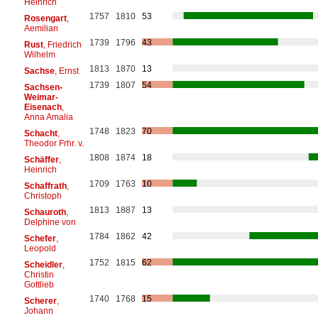
Heinrich
1757
1810
53
Rosengart
,
Aemilian
1739
1796
43
Rust
, Friedrich
Wilhelm
1813
1870
13
Sachse
, Ernst
1739
1807
54
Sachsen-
Weimar-
Eisenach
,
Anna Amalia
1748
1823
70
Schacht
,
Theodor Frhr. v.
1808
1874
18
Schäffer
,
Heinrich
1709
1763
10
Schaffrath
,
Christoph
1813
1887
13
Schauroth
,
Delphine von
1784
1862
42
Schefer
,
Leopold
1752
1815
62
Scheidler
,
Christin
Gottlieb
1740
1768
15
Scherer
,
Johann