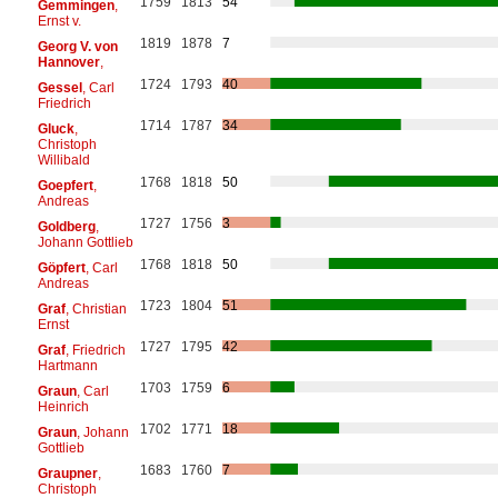
1759
1813
54
Gemmingen
,
Ernst v.
1819
1878
7
Georg V. von
Hannover
,
1724
1793
40
Gessel
, Carl
Friedrich
1714
1787
34
Gluck
,
Christoph
Willibald
1768
1818
50
Goepfert
,
Andreas
1727
1756
3
Goldberg
,
Johann Gottlieb
1768
1818
50
Göpfert
, Carl
Andreas
1723
1804
51
Graf
, Christian
Ernst
1727
1795
42
Graf
, Friedrich
Hartmann
1703
1759
6
Graun
, Carl
Heinrich
1702
1771
18
Graun
, Johann
Gottlieb
1683
1760
7
Graupner
,
Christoph