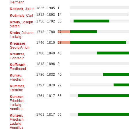
Hermann
1825
1905
1
Kosleck
, Julius
1812
1893
14
Koßmaly
, Carl
1756
1792
36
Kraus
, Joseph
Martin
1713
1780
27
Krebs
, Johann
Ludwig
1746
1810
57
Kreusser
,
Georg Anton
1780
1849
46
Kreutzer
,
Conradin
1818
1896
8
Kufferath
,
Ferdinand
1786
1832
40
Kuhlau
,
Friedrich
1797
1879
29
Kummer
,
Frédéric
1761
1817
56
Kuntzen
,
Friedrich
Ludwig
Aemilius
1761
1817
56
Kunzen
,
Friedrich
Ludwig
Aemilius