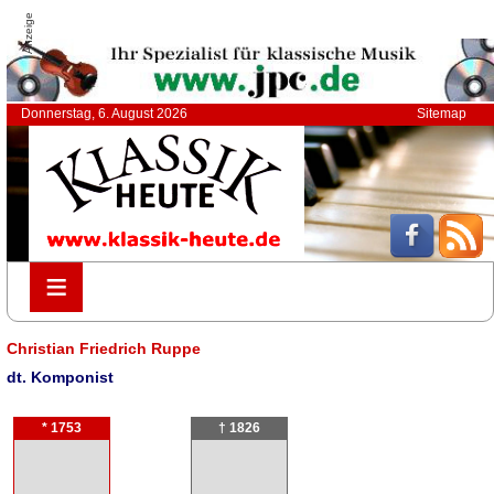
Anzeige
Donnerstag, 6. August 2026
Sitemap
≡
≡
Christian Friedrich Ruppe
dt. Komponist
* 1753
† 1826