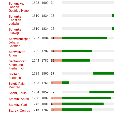
1823
1909
3
Schuncke
,
Johann
Gottfried Hugo
1810
1834
16
Schunke
,
Christian
Ludwig
1810
1834
16
Schunke
,
Ludwig
1737
1804
51
Schwanberger
,
Johann
Gottfried
1735
1787
34
Schweitzer
,
Anton
1744
1785
32
Seckendorff
,
Siegmund
Freiherr von
1789
1860
37
Silcher
,
Friedrich
1683
1761
8
Spieß
, Pater
Meinrad
1784
1859
42
Spohr
, Louis
1750
1809
56
Stamitz
, Anton
1745
1801
48
Stamitz
, Carl
1715
1787
34
Starck
, Conrad