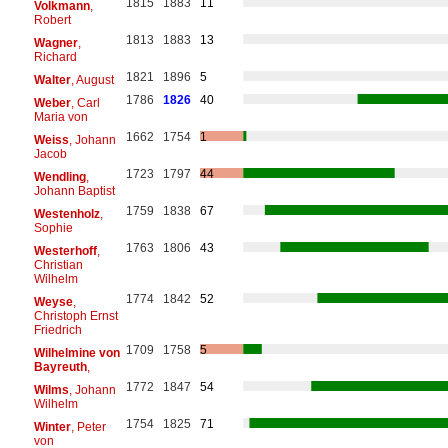
1815
1883
11
Volkmann
,
Robert
1813
1883
13
Wagner
,
Richard
1821
1896
5
Walter
, August
1786
1826
40
Weber
, Carl
Maria von
1662
1754
1
Weiss
, Johann
Jacob
1723
1797
44
Wendling
,
Johann Baptist
1759
1838
67
Westenholz
,
Sophie
1763
1806
43
Westerhoff
,
Christian
Wilhelm
1774
1842
52
Weyse
,
Christoph Ernst
Friedrich
1709
1758
5
Wilhelmine von
Bayreuth
,
1772
1847
54
Wilms
, Johann
Wilhelm
1754
1825
71
Winter
, Peter
von