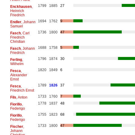
1799
1885
27
Enckhausen
,
Heinrich
Friedrich
1694
1762
9
Endler
, Johann
Samuel
1736
1800
47
Fasch
, Carl
Friedrich
Christian
1688
1758
5
Fasch
, Johann
Friedrich
1796
1874
30
Ferling
,
Wilhelm
1820
1849
6
Fesca
,
Alexander
Ernst
1789
1826
37
Fesca
,
Friedrich Ernst
1733
1760
7
Fils
, Anton
1778
1837
48
Fiorillo
,
Federigo
1755
1823
68
Fiorillo
,
Federigo
1733
1800
47
Fischer
,
Johann
Christian