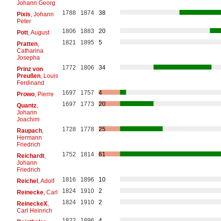
Johann Georg
1788
1874
38
Pixis
, Johann
Peter
1806
1883
20
Pott
, August
1821
1895
5
Pratten
,
Catharina
Josepha
1772
1806
34
Prinz von
Preußen
, Louis
Ferdinand
1697
1757
4
Prowo
, Pierre
1697
1773
20
Quantz
,
Johann
Joachim
1728
1778
25
Raupach
,
Hermann
Friedrich
1752
1814
61
Reichardt
,
Johann
Friedrich
1816
1896
10
Reichel
, Adolf
1824
1910
2
Reinecke
, Carl
1824
1910
2
ReineckeX
,
Carl Heinrich
1822
1896
4