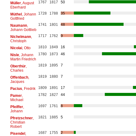
1767
1817
50
Müller
, August
Eberhard
1728
1788
35
Müthel
, Johann
Gottfried
1741
1801
48
Naumann
,
Johann Gottlieb
1717
1762
9
Nichelmann
,
Christoph
1810
1849
16
Nicolai
, Otto
1780
1873
46
Nisle
, Johann
Martin Friedrich
1819
1895
7
Oberthür
,
Charles
1819
1880
7
Offenbach
,
Jacques
1809
1891
17
Pacius
, Fredrik
1782
1827
44
Pamer
,
Michael
1697
1761
8
Pfeiffer
,
Johann
1821
1885
5
Pfretzschner
,
Christian
Robert
1687
1755
2
Pisendel
,