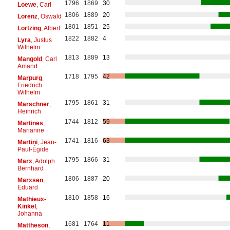
1796
1869
30
Loewe
, Carl
1806
1889
20
Lorenz
, Oswald
1801
1851
25
Lortzing
, Albert
1822
1882
4
Lyra
, Justus
Wilhelm
1813
1889
13
Mangold
, Carl
Amand
1718
1795
42
Marpurg
,
Friedrich
Wilhelm
1795
1861
31
Marschner
,
Heinrich
1744
1812
59
Martines
,
Marianne
1741
1816
63
Martini
, Jean-
Paul-Égide
1795
1866
31
Marx
, Adolph
Bernhard
1806
1887
20
Marxsen
,
Eduard
1810
1858
16
Mathieux-
Kinkel
,
Johanna
1681
1764
11
Mattheson
,