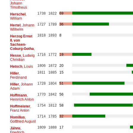
Johann
Timotheus
1738
1822
69
Herschel
,
William
1727
1789
36
Hertel
, Johann
Wilhelm
1818
1893
8
Herzog Ernst
II. von
Sachsen-
Coburg-Gotha
,
1716
1772
19
Hesse
, Ludwig
Christian
1806
1872
20
Hetsch
, Louis
1811
1885
15
Hiller
,
Ferdinand
1728
1804
51
Hiller
, Johann
Adam
1770
1842
56
Hoffmann
,
Heinrich Anton
1754
1812
58
Hoffmeister
,
Franz Anton
1714
1785
32
Homilius
,
Gottfried August
1809
1888
17
Jähns
,
Friedrich