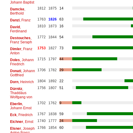
Johann Baptist
1812
1875
14
Damcke
,
Berthold
1763
1826
63
Danzi
, Franz
1810
1873
16
David
,
Ferdinand
1772
1844
54
Destouches
,
Franz Seraph
1753
1827
73
Dimler
, Franz
Anton
1715
1797
44
Doles
, Johann
Friedrich
1706
1782
29
Donati
, Johann
Gottfried
1804
1892
22
Dorn
, Heinrich
1756
1807
51
Dürnitz
,
Thaddäus
Wolfgang von
1702
1762
9
Eberlin
,
Johann Ernst
1767
1838
59
Eck
, Friedrich
1740
1777
24
Eichner
, Ernst
1766
1854
60
Elsner
, Joseph
Anton Franz