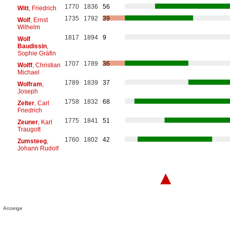
1770
1836
56
Witt
, Friedrich
1735
1792
39
Wolf
, Ernst
Wilhelm
1817
1894
9
Wolf
Baudissin
,
Sophie Gräfin
1707
1789
36
Wolff
, Christian
Michael
1789
1839
37
Wolfram
,
Joseph
1758
1832
68
Zelter
, Carl
Friedrich
1775
1841
51
Zeuner
, Karl
Traugott
1760
1802
42
Zumsteeg
,
Johann Rudolf
▲
Anzeige