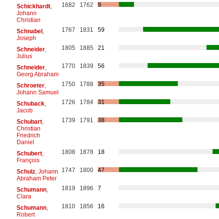
1682
1762
9
Schickhardt
,
Johann
Christian
1767
1831
59
Schnabel
,
Joseph
1805
1885
21
Schneider
,
Julius
1770
1839
56
Schneider
,
Georg Abraham
1750
1788
35
Schroeter
,
Johann Samuel
1726
1784
31
Schuback
,
Jacob
1739
1791
38
Schubart
,
Christian
Friedrich
Daniel
1808
1878
18
Schubert
,
François
1747
1800
47
Schulz
, Johann
Abraham Peter
1819
1896
7
Schumann
,
Clara
1810
1856
16
Schumann
,
Robert