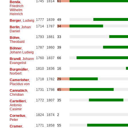
1745
1814
61
Benda
,
Friedrich
Wilhelm
Heinrich
1777
1839
49
Berger
, Ludwig
1714
1787
34
Berlin
, Johan
Daniel
1793
1881
33
Böhm
,
Theobald
1787
1860
39
Böhner
,
Johann Ludwig
1760
1837
66
Brandl
, Johann
Evangelist
1810
1836
16
Burgmüller
,
Norbert
1718
1782
29
Camerloher
,
Placidus von
1731
1798
45
Cannabich
,
Christian
1772
1807
35
Cartellieri
,
Antonio
Casimir
1824
1874
2
Cornelius
,
Peter
1771
1858
55
Cramer
,