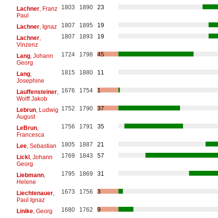
1803
1890
23
Lachner
, Franz
Paul
1807
1895
19
Lachner
, Ignaz
1807
1893
19
Lachner
,
Vinzenz
1724
1798
45
Lang
, Johann
Georg
1815
1880
11
Lang
,
Josephine
1676
1754
1
Lauffensteiner
,
Wolff Jakob
1752
1790
37
Lebrun
, Ludwig
August
1756
1791
35
LeBrun
,
Francesca
1805
1887
21
Lee
, Sebastian
1769
1843
57
Lickl
, Johann
Georg
1795
1869
31
Liebmann
,
Helene
1673
1756
3
Liechtenauer
,
Paul Ignaz
1680
1762
9
Linike
, Georg