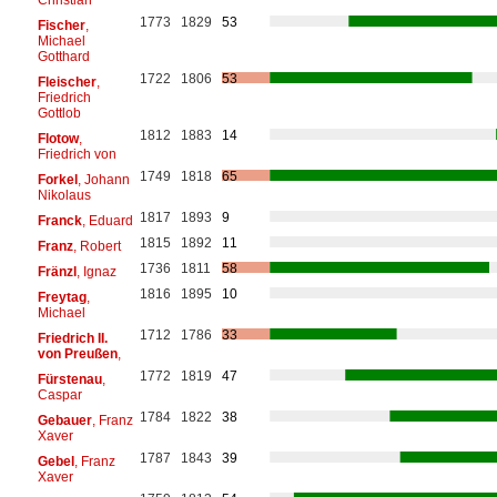
1773
1829
53
Fischer
,
Michael
Gotthard
1722
1806
53
Fleischer
,
Friedrich
Gottlob
1812
1883
14
Flotow
,
Friedrich von
1749
1818
65
Forkel
, Johann
Nikolaus
1817
1893
9
Franck
, Eduard
1815
1892
11
Franz
, Robert
1736
1811
58
Fränzl
, Ignaz
1816
1895
10
Freytag
,
Michael
1712
1786
33
Friedrich II.
von Preußen
,
1772
1819
47
Fürstenau
,
Caspar
1784
1822
38
Gebauer
, Franz
Xaver
1787
1843
39
Gebel
, Franz
Xaver