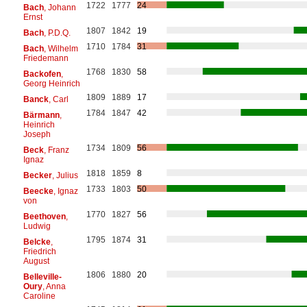
1722
1777
24
Bach
, Johann
Ernst
1807
1842
19
Bach
, P.D.Q.
1710
1784
31
Bach
, Wilhelm
Friedemann
1768
1830
58
Backofen
,
Georg Heinrich
1809
1889
17
Banck
, Carl
1784
1847
42
Bärmann
,
Heinrich
Joseph
1734
1809
56
Beck
, Franz
Ignaz
1818
1859
8
Becker
, Julius
1733
1803
50
Beecke
, Ignaz
von
1770
1827
56
Beethoven
,
Ludwig
1795
1874
31
Belcke
,
Friedrich
August
1806
1880
20
Belleville-
Oury
, Anna
Caroline