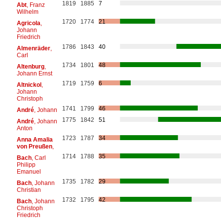
1819
1885
7
Abt
, Franz
Wilhelm
1720
1774
21
Agricola
,
Johann
Friedrich
1786
1843
40
Almenräder
,
Carl
1734
1801
48
Altenburg
,
Johann Ernst
1719
1759
6
Altnickol
,
Johann
Christoph
1741
1799
46
André
, Johann
1775
1842
51
André
, Johann
Anton
1723
1787
34
Anna Amalia
von Preußen
,
1714
1788
35
Bach
, Carl
Philipp
Emanuel
1735
1782
29
Bach
, Johann
Christian
1732
1795
42
Bach
, Johann
Christoph
Friedrich