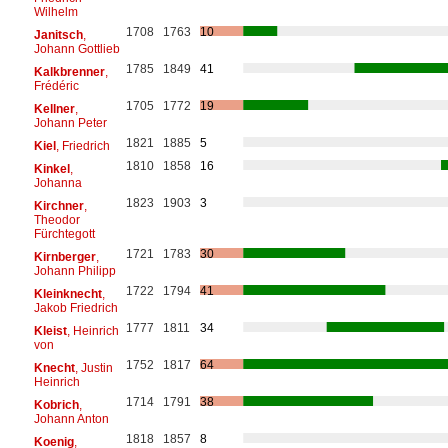
Wilhelm
1708
1763
10
Janitsch
,
Johann Gottlieb
1785
1849
41
Kalkbrenner
,
Frédéric
1705
1772
19
Kellner
,
Johann Peter
1821
1885
5
Kiel
, Friedrich
1810
1858
16
Kinkel
,
Johanna
1823
1903
3
Kirchner
,
Theodor
Fürchtegott
1721
1783
30
Kirnberger
,
Johann Philipp
1722
1794
41
Kleinknecht
,
Jakob Friedrich
1777
1811
34
Kleist
, Heinrich
von
1752
1817
64
Knecht
, Justin
Heinrich
1714
1791
38
Kobrich
,
Johann Anton
1818
1857
8
Koenig
,