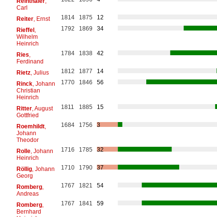
Reinthaler
,
Carl
1814
1875
12
Reiter
, Ernst
1792
1869
34
Rieffel
,
Wilhelm
Heinrich
1784
1838
42
Ries
,
Ferdinand
1812
1877
14
Rietz
, Julius
1770
1846
56
Rinck
, Johann
Christian
Heinrich
1811
1885
15
Ritter
, August
Gottfried
1684
1756
3
Roemhildt
,
Johann
Theodor
1716
1785
32
Rolle
, Johann
Heinrich
1710
1790
37
Röllig
, Johann
Georg
1767
1821
54
Romberg
,
Andreas
1767
1841
59
Romberg
,
Bernhard