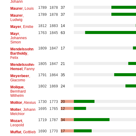
Johann
1789
1878
37
Maurer
, Louis
1789
1878
37
Maurer
,
Ludwig
1812
1883
14
Mayer
, Emilie
1763
1845
63
Mayr
,
Johannes
Simon
1809
1847
17
Mendelssohn
Bartholdy
,
Felix
1805
1847
21
Mendelssohn-
Hensel
, Fanny
1791
1864
35
Meyerbeer
,
Giacomo
1802
1869
24
Molique
,
Bernhard
Wilhelm
1730
1773
20
Molitor
, Alexius
1695
1765
12
Molter
, Johann
Melchior
1719
1787
34
Mozart
,
Leopold
1690
1770
17
Muffat
, Gottlieb