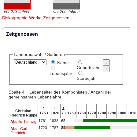
vor 273 Jahren
vor 200 Jahren
Diskographie
Werke
Zeitgenossen
Zeitgenossen
Länderauswahl / Sortieren
Name
Geburtsjahr
Lebensjahre
Sterbejahr
Spalte 4 = Lebensalter des Komponisten / Anzahl der
gemeinsamen Lebensjahre
*
†
J.
Christian
1753
1826
73
1750
1760
1770
1780
1790
1800
1810
Friedrich Ruppe
1761
1838
65
Abeille
, Ludwig
1723
1787
34
Abel
, Carl
Friedrich