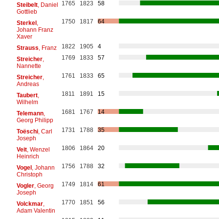
1765
1823
58
Steibelt
, Daniel
Gottlieb
1750
1817
64
Sterkel
,
Johann Franz
Xaver
1822
1905
4
Strauss
, Franz
1769
1833
57
Streicher
,
Nannette
1761
1833
65
Streicher
,
Andreas
1811
1891
15
Taubert
,
Wilhelm
1681
1767
14
Telemann
,
Georg Philipp
1731
1788
35
Toëschi
, Carl
Joseph
1806
1864
20
Veit
, Wenzel
Heinrich
1756
1788
32
Vogel
, Johann
Christoph
1749
1814
61
Vogler
, Georg
Joseph
1770
1851
56
Volckmar
,
Adam Valentin