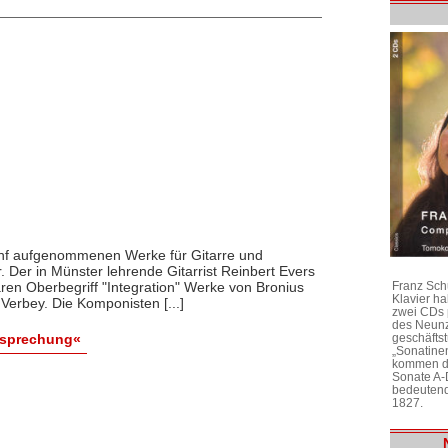
fünf aufgenommenen Werke für Gitarre und
Der in Münster lehrende Gitarrist Reinbert Evers
en Oberbegriff "Integration" Werke von Bronius
Franz Sch
Klavier h
 Verbey. Die Komponisten [...]
zwei CDs 
des Neunz
geschäftst
esprechung«
„Sonatine
kommen di
Sonate A-
bedeutend
1827.