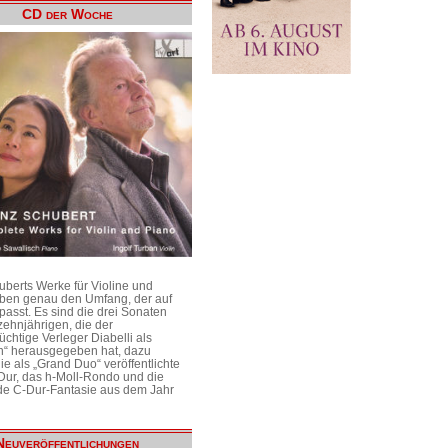
CD der Woche
uberts Werke für Violine und
aben genau den Umfang, der auf
passt. Es sind die drei Sonaten
ehnjährigen, die der
üchtige Verleger Diabelli als
n“ herausgegeben hat, dazu
e als „Grand Duo“ veröffentlichte
Dur, das h-Moll-Rondo und die
e C-Dur-Fantasie aus dem Jahr
Neuveröffentlichungen