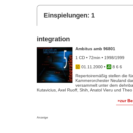
Einspielungen: 1
integration
Ambitus amb 96801
1 CD • 72min • 1998/1999
01.11.2000
•
8 6 6
Repertoiremäßig stellen die 
Kammerorchester Neuland dar. 
versammelt unter dem dehnbar
Kutavicius, Axel Ruoff, Shih, Anatol Vieru und Theo
»zur B
Anzeige