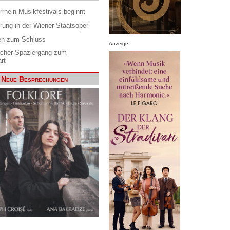
rrhein Musikfestivals beginnt
rung in der Wiener Staatsoper
en zum Schluss
Anzeige
scher Spaziergang zum
rt
Neue Besprechungen