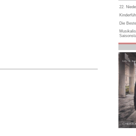
22. Niede
Kinderfüh
Die Best
Musikali
Saisonsta