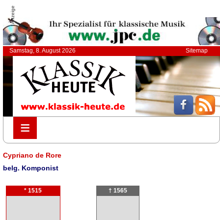
Anzeige
Samstag, 8. August 2026
Sitemap
≡
≡
Cypriano de Rore
belg. Komponist
* 1515
† 1565