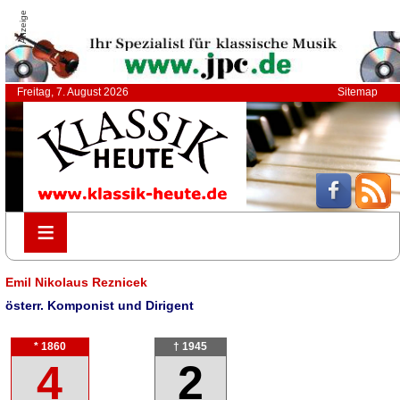
Anzeige
Freitag, 7. August 2026
Sitemap
≡
≡
Emil Nikolaus Reznicek
österr. Komponist und Dirigent
* 1860
† 1945
4
2