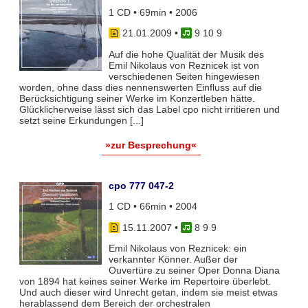
1 CD • 69min • 2006
21.01.2009
•
9 10 9
Auf die hohe Qualität der Musik des
Emil Nikolaus von Reznicek ist von
verschiedenen Seiten hingewiesen
worden, ohne dass dies nennenswerten Einfluss auf die
Berücksichtigung seiner Werke im Konzertleben hätte.
Glücklicherweise lässt sich das Label cpo nicht irritieren und
setzt seine Erkundungen [...]
»zur Besprechung«
cpo 777 047-2
1 CD • 66min • 2004
15.11.2007
•
8 9 9
Emil Nikolaus von Reznicek: ein
verkannter Könner. Außer der
Ouvertüre zu seiner Oper Donna Diana
von 1894 hat keines seiner Werke im Repertoire überlebt.
Und auch dieser wird Unrecht getan, indem sie meist etwas
herablassend dem Bereich der orchestralen