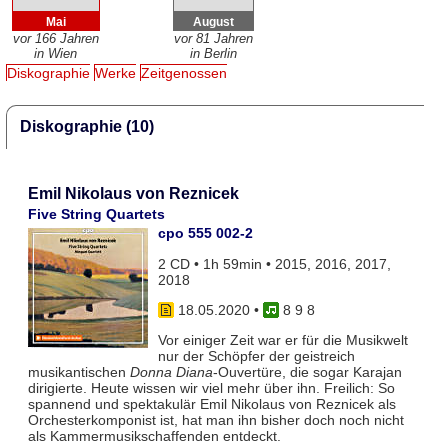
Mai
August
vor 166 Jahren
vor 81 Jahren
in Wien
in Berlin
Diskographie
Werke
Zeitgenossen
Diskographie (10)
Emil Nikolaus von Reznicek
Five String Quartets
cpo 555 002-2
2 CD • 1h 59min • 2015, 2016, 2017,
2018
18.05.2020
•
8 9 8
Vor einiger Zeit war er für die Musikwelt
nur der Schöpfer der geistreich
musikantischen
Donna Diana
-Ouvertüre, die sogar Karajan
dirigierte. Heute wissen wir viel mehr über ihn. Freilich: So
spannend und spektakulär Emil Nikolaus von Reznicek als
Orchesterkomponist ist, hat man ihn bisher doch noch nicht
als Kammermusikschaffenden entdeckt.