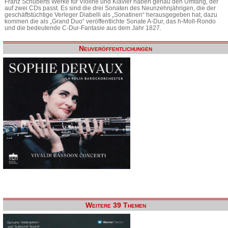
Franz Schuberts Werke für Violine und Klavier haben genau den Umfang, der
auf zwei CDs passt. Es sind die drei Sonaten des Neunzehnjährigen, die der
geschäftstüchtige Verleger Diabelli als „Sonatinen“ herausgegeben hat, dazu
kommen die als „Grand Duo“ veröffentlichte Sonate A-Dur, das h-Moll-Rondo
und die bedeutende C-Dur-Fantasie aus dem Jahr 1827.
Neuveröffentlichungen
Weitere 39 Themen