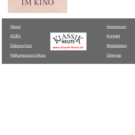
About
Impressum
AGBs
Kontakt
Datenschutz
Mediadaten
Haftungsausschluss
Sitemap