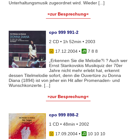
Unterhaltungsmusik zugeordnet wird. Wieder [...]
»zur Besprechung«
cpo 999 991-2
2 CD • 1h 52min • 2003
17.12.2004
•
7 8 8
„Erkennen Sie die Melodie?ì ? Auch wer
Ernst Stankovskis Musikquiz der 70er
Jahre nicht mehr erlebt hat, erkennt
dessen Titelmelodie sofort, denn die Ouvertüre zu Donna
Diana (1894) ist von jeher ein Hit aller Promenaden- und
Wunschkonzerte. [...]
»zur Besprechung«
cpo 999 898-2
1 CD • 48min • 2002
17.09.2004
•
10 10 10