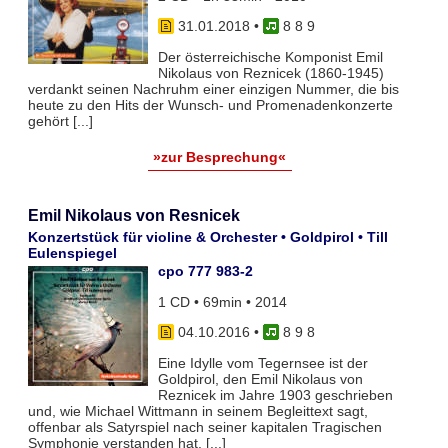
31.01.2018
•
8 8 9
Der österreichische Komponist Emil
Nikolaus von Reznicek (1860-1945)
verdankt seinen Nachruhm einer einzigen Nummer, die bis
heute zu den Hits der Wunsch- und Promenadenkonzerte
gehört [...]
»zur Besprechung«
Emil Nikolaus von Resnicek
Konzertstück für violine & Orchester • Goldpirol • Till
Eulenspiegel
cpo 777 983-2
1 CD • 69min • 2014
04.10.2016
•
8 9 8
Eine Idylle vom Tegernsee ist der
Goldpirol, den Emil Nikolaus von
Reznicek im Jahre 1903 geschrieben
und, wie Michael Wittmann in seinem Begleittext sagt,
offenbar als Satyrspiel nach seiner kapitalen Tragischen
Symphonie verstanden hat. [...]