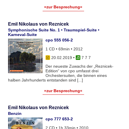
»zur Besprechung«
Emil Nikolaus von Reznicek
Symphonische Suite No. 1 • Traumspiel-Suite •
Karneval-Suite
cpo 555 056-2
1 CD • 69min • 2012
20.02.2019
•
7 7 7
Der neueste Zuwachs der „Reznicek-
Edition“ von cpo umfasst drei
Orchestersuiten, die binnen eines
halben Jahrhunderts entstanden sind [...]
»zur Besprechung«
Emil Nikolaus von Reznicek
Benzin
cpo 777 653-2
2 CD • 1h 33min • 2010