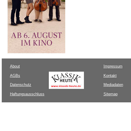
About
Impressum
AGBs
Kontakt
Datenschutz
Mediadaten
Haftungsausschluss
Sitemap