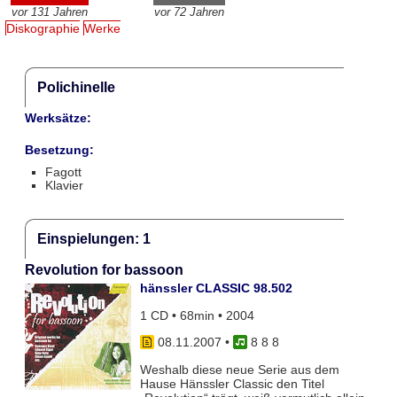
vor 131 Jahren
vor 72 Jahren
Diskographie
Werke
Polichinelle
Werksätze:
Besetzung:
Fagott
Klavier
Einspielungen: 1
Revolution for bassoon
hänssler CLASSIC 98.502
1 CD • 68min • 2004
08.11.2007
•
8 8 8
Weshalb diese neue Serie aus dem
Hause Hänssler Classic den Titel