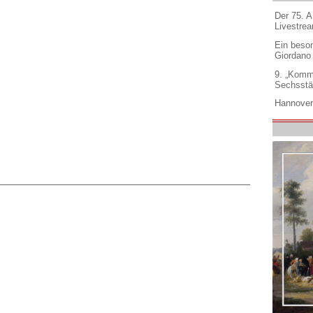
Der 75. 
Livestre
Ein beso
Giordano
9. „Komm
Sechsstä
Hannover