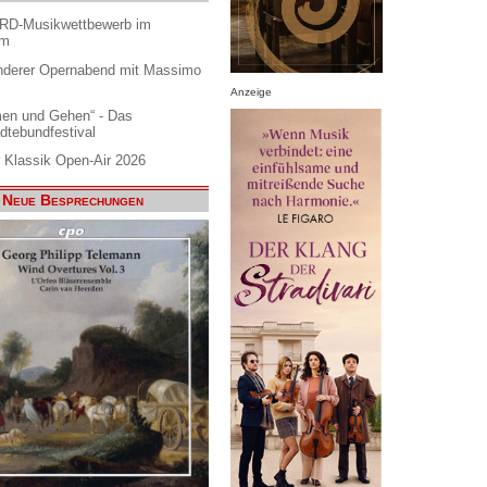
ARD-Musikwettbewerb im
am
nderer Opernabend mit Massimo
Anzeige
en und Gehen“ - Das
dtebundfestival
 Klassik Open-Air 2026
Neue Besprechungen