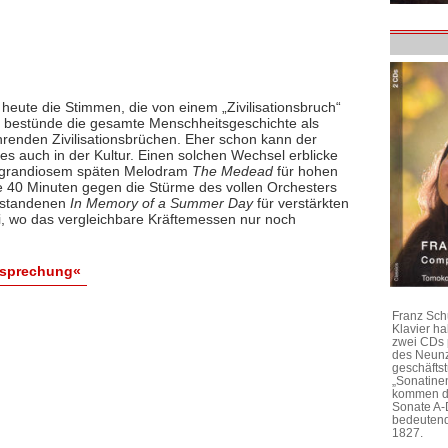
heute die Stimmen, die von einem „Zivilisationsbruch“
 bestünde die gesamte Menschheitsgeschichte als
hrenden Zivilisationsbrüchen. Eher schon kann der
es auch in der Kultur. Einen solchen Wechsel erblicke
is grandiosem späten Melodram
The Medead
für hohen
e 40 Minuten gegen die Stürme des vollen Orchesters
tstandenen
In Memory of a Summer Day
für verstärkten
i, wo das vergleichbare Kräftemessen nur noch
esprechung«
Franz Sch
Klavier h
zwei CDs 
des Neunz
geschäftst
„Sonatine
kommen di
Sonate A-
bedeutend
1827.