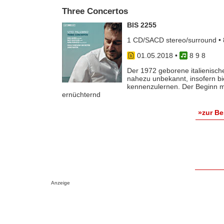
Three Concertos
BIS 2255
1 CD/SACD stereo/surround • 
01.05.2018
•
8 9 8
Der 1972 geborene italienisch
nahezu unbekannt, insofern bie
kennenzulernen. Der Beginn mi
ernüchternd
»zur B
Anzeige