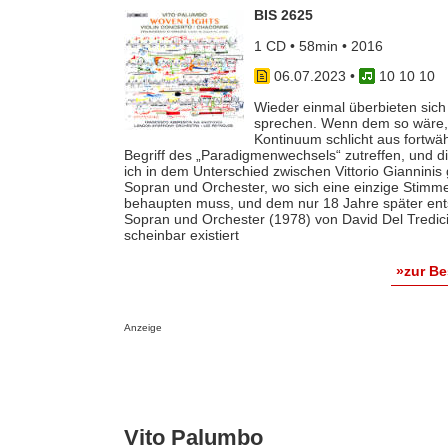
BIS 2625
1 CD • 58min • 2016
06.07.2023
•
10 10 10
Wieder einmal überbieten sich 
sprechen. Wenn dem so wäre,
Kontinuum schlicht aus fortwä
Begriff des „Paradigmenwechsels“ zutreffen, und di
ich in dem Unterschied zwischen Vittorio Giannin
Sopran und Orchester, wo sich eine einzige Stimm
behaupten muss, und dem nur 18 Jahre später en
Sopran und Orchester (1978) von David Del Tredic
scheinbar existiert
»zur B
Anzeige
Vito Palumbo