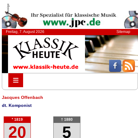
Anzeige
Freitag, 7. August 2026
Sitemap
≡
≡
Jacques Offenbach
dt. Komponist
* 1819
† 1880
20
5