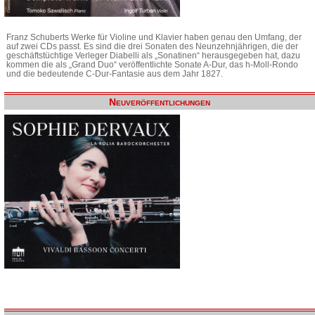
Franz Schuberts Werke für Violine und Klavier haben genau den Umfang, der
auf zwei CDs passt. Es sind die drei Sonaten des Neunzehnjährigen, die der
geschäftstüchtige Verleger Diabelli als „Sonatinen“ herausgegeben hat, dazu
kommen die als „Grand Duo“ veröffentlichte Sonate A-Dur, das h-Moll-Rondo
und die bedeutende C-Dur-Fantasie aus dem Jahr 1827.
Neuveröffentlichungen