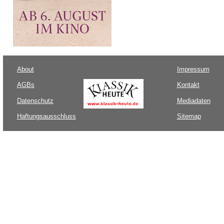
About
Impressum
AGBs
Kontakt
Datenschutz
Mediadaten
Haftungsausschluss
Sitemap