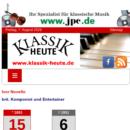
Anzeige
Freitag, 7. August 2026
Sitemap
≡
≡
Ivor Novello
brit. Komponist und Entertainer
* 1893
† 1951
15
6