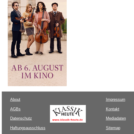
About
Impressum
AGBs
Kontakt
Datenschutz
Mediadaten
Haftungsausschluss
Sitemap