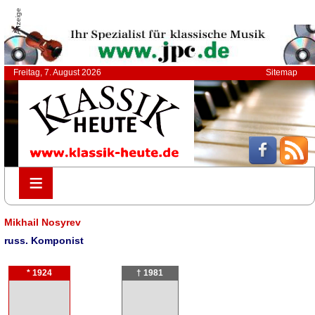
Anzeige
Freitag, 7. August 2026
Sitemap
≡
≡
Mikhail Nosyrev
russ. Komponist
* 1924
† 1981