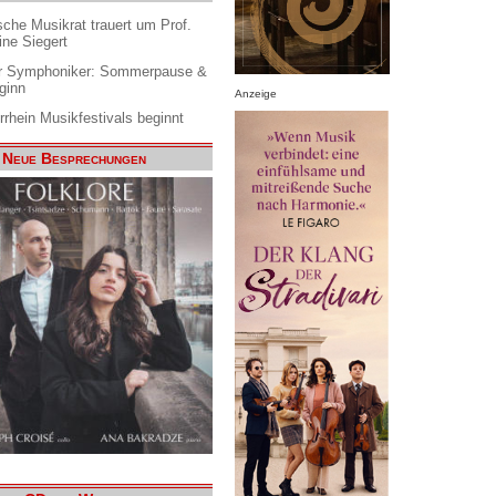
che Musikrat trauert um Prof.
ine Siegert
 Symphoniker: Sommerpause &
ginn
Anzeige
rrhein Musikfestivals beginnt
Neue Besprechungen