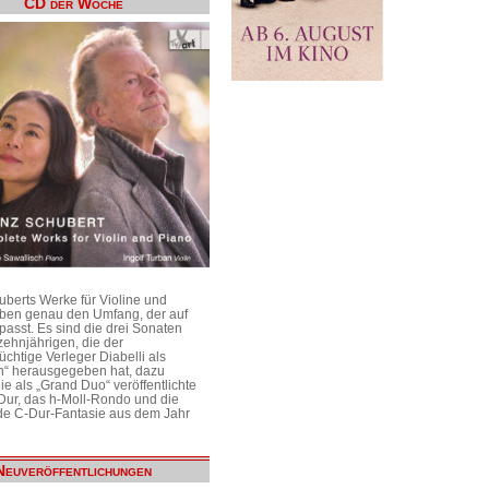
CD der Woche
uberts Werke für Violine und
aben genau den Umfang, der auf
passt. Es sind die drei Sonaten
ehnjährigen, die der
üchtige Verleger Diabelli als
n“ herausgegeben hat, dazu
e als „Grand Duo“ veröffentlichte
Dur, das h-Moll-Rondo und die
e C-Dur-Fantasie aus dem Jahr
Neuveröffentlichungen