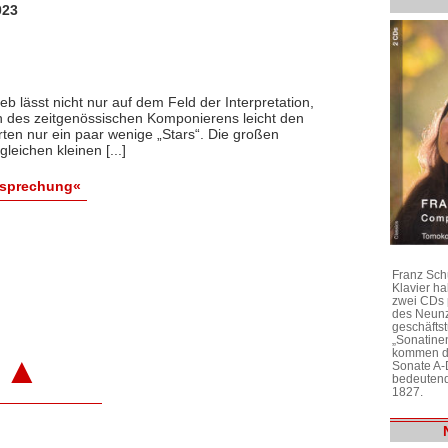
023
b lässt nicht nur auf dem Feld der Interpretation,
h des zeitgenössischen Komponierens leicht den
erten nur ein paar wenige „Stars“. Die großen
eichen kleinen [...]
esprechung«
Franz Sch
Klavier h
zwei CDs 
des Neunz
geschäftst
„Sonatine
kommen di
▲
Sonate A-
bedeutend
1827.