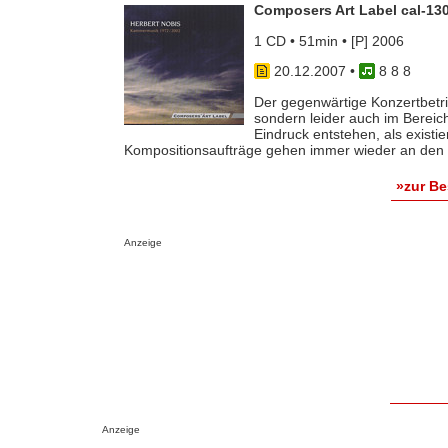
Composers Art Label cal-13
1 CD • 51min • [P] 2006
20.12.2007
•
8 8 8
Der gegenwärtige Konzertbetrie
sondern leider auch im Bereic
Eindruck entstehen, als existi
Kompositionsaufträge gehen immer wieder an den gl
»zur B
Anzeige
Anzeige