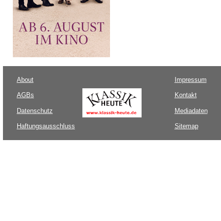
About
Impressum
AGBs
Kontakt
Datenschutz
Mediadaten
Haftungsausschluss
Sitemap