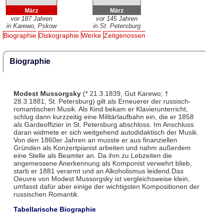
März
März
vor 187 Jahren
vor 145 Jahren
in Karewo, Pskow
in St. Petersburg
Biographie
Diskographie
Werke
Zeitgenossen
Biographie
Modest Mussorgsky
(* 21.3.1839, Gut Karewo; †
28.3.1881, St. Petersburg) gilt als Erneuerer der russisch-
romantischen Musik. Als Kind bekam er Klavierunterricht,
schlug dann kurzzeitig eine Militärlaufbahn ein, die er 1858
als Gardeoffizier in St. Petersburg abschloss. Im Anschluss
daran widmete er sich weitgehend autodidaktisch der Musik.
Von den 1860er Jahren an musste er aus finanziellen
Gründen als Konzertpianist arbeiten und nahm außerdem
eine Stelle als Beamter an. Da ihm zu Lebzeiten die
angemessene Anerkennung als Komponist verwehrt blieb,
starb er 1881 verarmt und an Alkoholismus leidend.Das
Oeuvre von Modest Mussorgsky ist vergleichsweise klein,
umfasst dafür aber einige der wichtigsten Kompositionen der
russischen Romantik.
Tabellarische Biographie