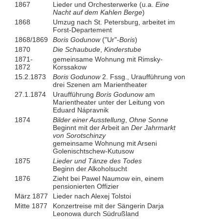
1867
Lieder und Orchesterwerke (u.a.
Eine
Nacht auf dem Kahlen Berge
)
1868
Umzug nach St. Petersburg, arbeitet im
Forst-Departement
1868/1869
Boris Godunow
("Ur"-
Boris
)
1870
Die Schaubude
,
Kinderstube
1871-
gemeinsame Wohnung mit Rimsky-
1872
Korssakow
15.2.1873
Boris Godunow
2. Fssg., Uraufführung von
drei Szenen am Marientheater
27.1.1874
Uraufführung
Boris Godunow
am
Marientheater unter der Leitung von
Eduard Nápravnik
1874
Bilder einer Ausstellung
,
Ohne Sonne
Beginnt mit der Arbeit an
Der Jahrmarkt
von Sorotschinzy
gemeinsame Wohnung mit Arseni
Golenischtschew-Kutusow
1875
Lieder und Tänze des Todes
Beginn der Alkoholsucht
1876
Zieht bei Pawel Naumow ein, einem
pensionierten Offizier
März 1877
Lieder nach Alexej Tolstoi
Mitte 1877
Konzertreise mit der Sängerin Darja
Leonowa durch Südrußland