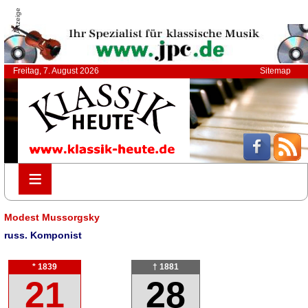
Anzeige
Freitag, 7. August 2026
Sitemap
≡
≡
Modest Mussorgsky
russ. Komponist
* 1839
† 1881
21
28