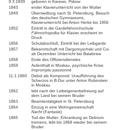
9.3.1839
geboren in Karewo, Pskow
1843
erster Klavierunterricht von der Mutter
1849
Übersiedlung nach St. Petersburg, Besuch
des deutschen Gymnasiums,
Klavierunterricht bei Anton Herke bis 1856
1852
Eintritt in die Gardefähnrichschule
Fähnrichspolka
für Klavier erscheint im
Druck
1856
Schulabschluß, Eintritt bei der Leibgarde
1857
Bekanntschaft mit Dargomyschski und Cui
ab Dezember Unterricht bei Balakirew
1858
Ende des Offiziersdienstes
1859
Aufenthalt in Moskau, psychische Krise;
Impromptu passionné
11.1.1860
Debüt als Komponist: Uraufführung des
Scherzos in B-Dur unter Anton Rubinstein
in Moskau
1862
lebt nach der Leibeigenenbefreiung auf
dem Land bei seinem Bruder
1863
Beamtentätigkeit in St. Petersburg
1864
Einzug in eine Wohngemeinschaft
Nacht
(Fantasie)
1865
Tod der Mutter; Erkrankung an Delirium
tremens, lebt bis 1868 wieder bei seinem
Bruder