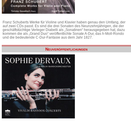
Franz Schuberts Werke für Violine und Klavier haben genau den Umfang, der
auf zwei CDs passt. Es sind die drei Sonaten des Neunzehnjährigen, die der
geschäftstüchtige Verleger Diabelli als „Sonatinen“ herausgegeben hat, dazu
kommen die als „Grand Duo“ veröffentlichte Sonate A-Dur, das h-Moll-Rondo
und die bedeutende C-Dur-Fantasie aus dem Jahr 1827.
Neuveröffentlichungen