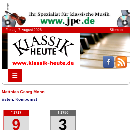
Anzeige
Freitag, 7. August 2026
Sitemap
≡
≡
Matthias Georg Monn
österr. Komponist
* 1717
† 1750
9
3