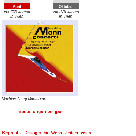
April
Oktober
vor 309 Jahren
vor 276 Jahren
in Wien
in Wien
Matthias Georg Monn / cpo
»Bestellungen bei jpc«
Biographie
Diskographie
Werke
Zeitgenossen