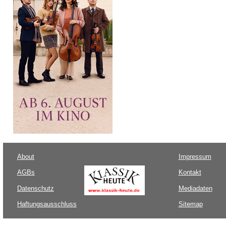
About
Impressum
AGBs
Kontakt
Datenschutz
Mediadaten
Haftungsausschluss
Sitemap