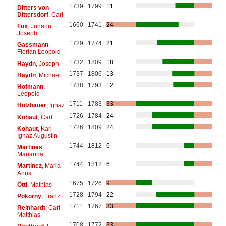
1739
1799
11
Ditters von
Dittersdorf
, Carl
1660
1741
24
Fux
, Johann
Joseph
1729
1774
21
Gassmann
,
Florian Leopold
1732
1809
18
Haydn
, Joseph
1737
1806
13
Haydn
, Michael
1738
1793
12
Hofmann
,
Leopold
1711
1783
33
Holzbauer
, Ignaz
1726
1784
24
Kohaut
, Carl
1726
1809
24
Kohaut
, Karl
Ignaz Augustin
1744
1812
6
Martines
,
Marianna
1744
1812
6
Martinez
, Maria
Anna
1675
1726
9
Öttl
, Mathias
1728
1794
22
Pokorny
, Franz
1711
1767
33
Reinhardt
, Carl
Matthias
1708
1772
33