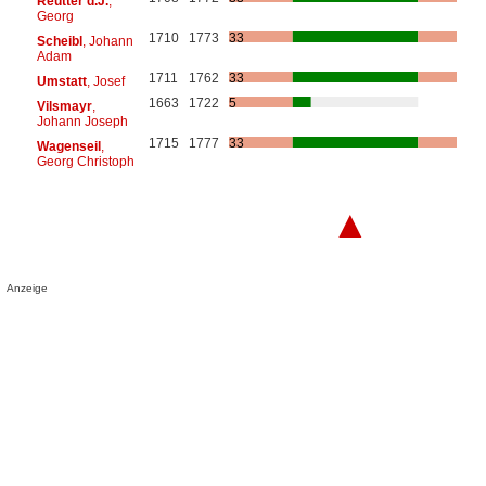
Reutter d.J.
,
Georg
1710
1773
33
Scheibl
, Johann
Adam
1711
1762
33
Umstatt
, Josef
1663
1722
5
Vilsmayr
,
Johann Joseph
1715
1777
33
Wagenseil
,
Georg Christoph
▲
Anzeige