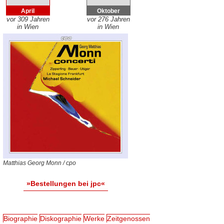
April
Oktober
vor 309 Jahren
vor 276 Jahren
in Wien
in Wien
Matthias Georg Monn / cpo
»Bestellungen bei jpc«
Biographie
Diskographie
Werke
Zeitgenossen