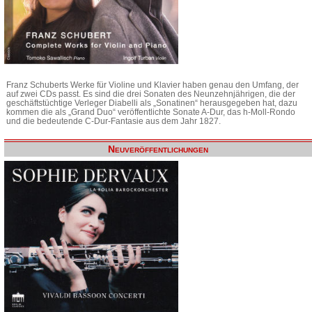
Franz Schuberts Werke für Violine und Klavier haben genau den Umfang, der
auf zwei CDs passt. Es sind die drei Sonaten des Neunzehnjährigen, die der
geschäftstüchtige Verleger Diabelli als „Sonatinen“ herausgegeben hat, dazu
kommen die als „Grand Duo“ veröffentlichte Sonate A-Dur, das h-Moll-Rondo
und die bedeutende C-Dur-Fantasie aus dem Jahr 1827.
Neuveröffentlichungen