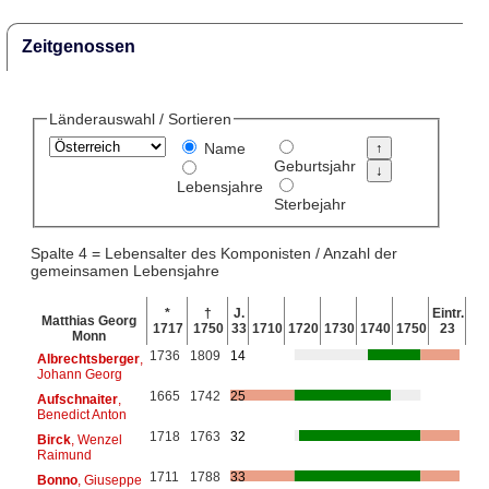
Zeitgenossen
Länderauswahl / Sortieren
Name
Geburtsjahr
Lebensjahre
Sterbejahr
Spalte 4 = Lebensalter des Komponisten / Anzahl der
gemeinsamen Lebensjahre
*
†
J.
Eintr.
Matthias Georg
1717
1750
33
1710
1720
1730
1740
1750
23
Monn
1736
1809
14
Albrechtsberger
,
Johann Georg
1665
1742
25
Aufschnaiter
,
Benedict Anton
1718
1763
32
Birck
, Wenzel
Raimund
1711
1788
33
Bonno
, Giuseppe