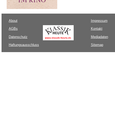
About
Impressum
AGBs
Kontakt
Datenschutz
Mediadaten
Haftungsausschluss
Sitemap