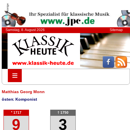
Anzeige
Samstag, 8. August 2026
Sitemap
≡
≡
Matthias Georg Monn
österr. Komponist
* 1717
† 1750
9
3