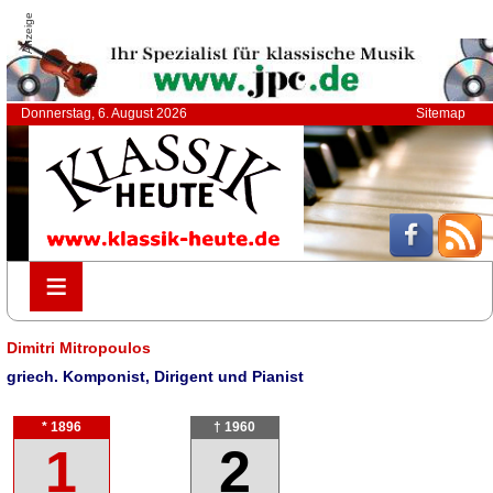
Anzeige
Donnerstag, 6. August 2026
Sitemap
≡
≡
Dimitri Mitropoulos
griech. Komponist, Dirigent und Pianist
* 1896
† 1960
1
2