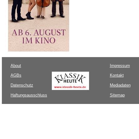
About
Impressum
AGBs
Kontakt
Datenschutz
Mediadaten
Haftungsausschluss
Sitemap