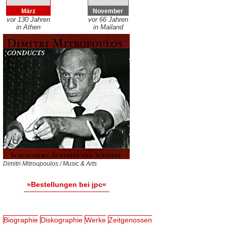
März
November
vor 130 Jahren
vor 66 Jahren
in Athen
in Mailand
Dimitri Mitroupoulos / Music & Arts
»Bestellungen bei jpc«
Biographie
Diskographie
Werke
Zeitgenossen