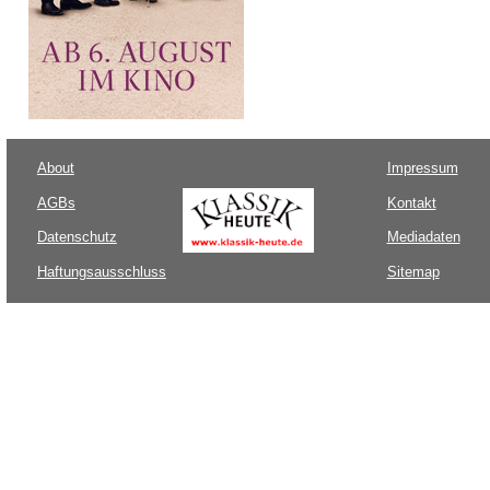
About
Impressum
AGBs
Kontakt
Datenschutz
Mediadaten
Haftungsausschluss
Sitemap