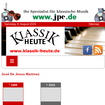
Anzeige
Samstag, 8. August 2026
Sitemap
≡
≡
José De Jesus Martinez
* 1888
† 1916