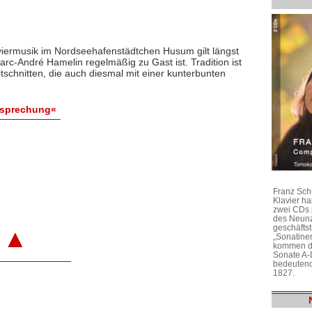
aviermusik im Nordseehafenstädtchen Husum gilt längst
Marc-André Hamelin regelmäßig zu Gast ist. Tradition ist
itschnitten, die auch diesmal mit einer kunterbunten
esprechung«
Franz Sch
Klavier h
zwei CDs 
des Neunz
geschäftst
▲
„Sonatine
kommen di
Sonate A-
bedeutend
1827.