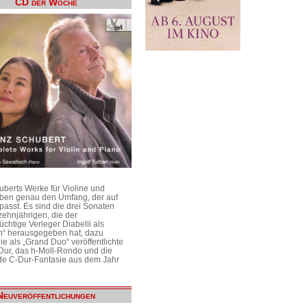
CD der Woche
uberts Werke für Violine und
aben genau den Umfang, der auf
passt. Es sind die drei Sonaten
ehnjährigen, die der
üchtige Verleger Diabelli als
n“ herausgegeben hat, dazu
e als „Grand Duo“ veröffentlichte
Dur, das h-Moll-Rondo und die
e C-Dur-Fantasie aus dem Jahr
Neuveröffentlichungen