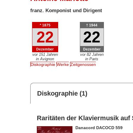
franz. Komponist und Dirigent
* 1875
† 1944
22
22
Dezember
Dezember
vor 151 Jahren
vor 82 Jahren
in Avignon
in Paris
Diskographie
Werke
Zeitgenossen
Diskographie (1)
Raritäten der Klaviermusik au
Danacord DACOCD 559