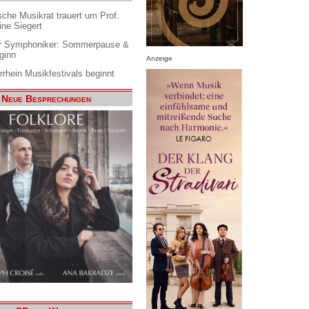
che Musikrat trauert um Prof.
ine Siegert
 Symphoniker: Sommerpause &
ginn
Anzeige
rrhein Musikfestivals beginnt
Neue Besprechungen