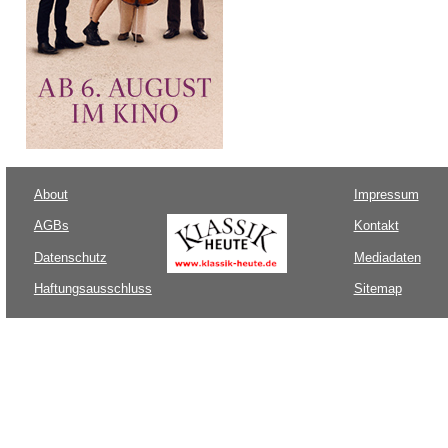
About
Impressum
AGBs
Kontakt
Datenschutz
Mediadaten
Haftungsausschluss
Sitemap