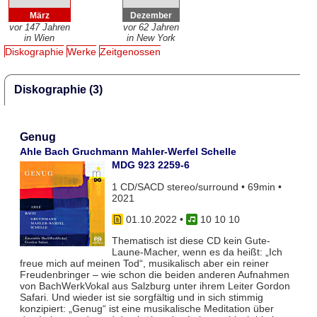
März
Dezember
vor 147 Jahren
vor 62 Jahren
in Wien
in New York
Diskographie
Werke
Zeitgenossen
Diskographie (3)
Genug
Ahle Bach Gruchmann Mahler-Werfel Schelle
MDG 923 2259-6
1 CD/SACD stereo/surround • 69min •
2021
01.10.2022
•
10 10 10
Thematisch ist diese CD kein Gute-
Laune-Macher, wenn es da heißt: „Ich
freue mich auf meinen Tod“, musikalisch aber ein reiner
Freudenbringer – wie schon die beiden anderen Aufnahmen
von BachWerkVokal aus Salzburg unter ihrem Leiter Gordon
Safari. Und wieder ist sie sorgfältig und in sich stimmig
konzipiert: „Genug“ ist eine musikalische Meditation über