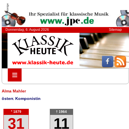
Anzeige
Donnerstag, 6. August 2026
Sitemap
≡
≡
Alma Mahler
österr. Komponistin
* 1879
† 1964
31
11