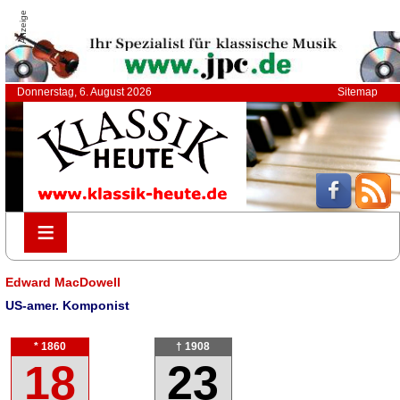
Anzeige
Donnerstag, 6. August 2026
Sitemap
≡
≡
Edward MacDowell
US-amer. Komponist
* 1860
† 1908
18
23