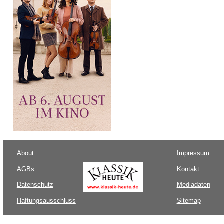
About
Impressum
AGBs
Kontakt
Datenschutz
Mediadaten
Haftungsausschluss
Sitemap