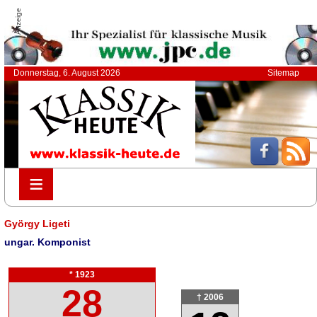
Anzeige
Donnerstag, 6. August 2026
Sitemap
≡
≡
György Ligeti
ungar. Komponist
* 1923
28
† 2006