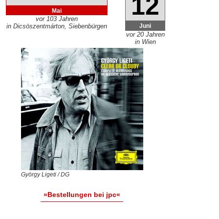
12
Mai
vor 103 Jahren
Juni
in Dicsöszentmárton, Siebenbürgen
vor 20 Jahren
in Wien
György Ligeti / DG
»Bestellungen bei jpc«