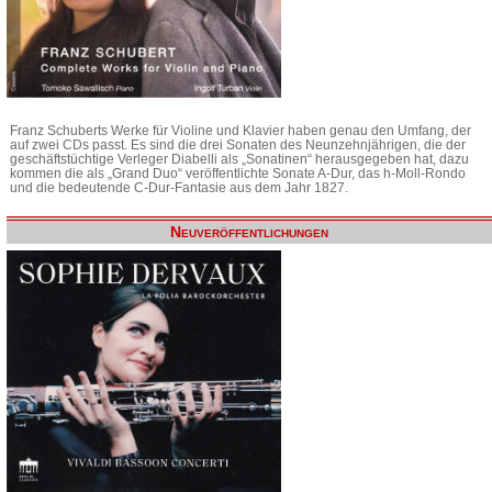
Franz Schuberts Werke für Violine und Klavier haben genau den Umfang, der
auf zwei CDs passt. Es sind die drei Sonaten des Neunzehnjährigen, die der
geschäftstüchtige Verleger Diabelli als „Sonatinen“ herausgegeben hat, dazu
kommen die als „Grand Duo“ veröffentlichte Sonate A-Dur, das h-Moll-Rondo
und die bedeutende C-Dur-Fantasie aus dem Jahr 1827.
Neuveröffentlichungen