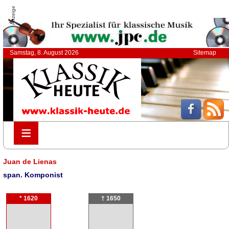
Anzeige
Samstag, 8. August 2026
Sitemap
≡
≡
Juan de Lienas
span. Komponist
* 1620
† 1650