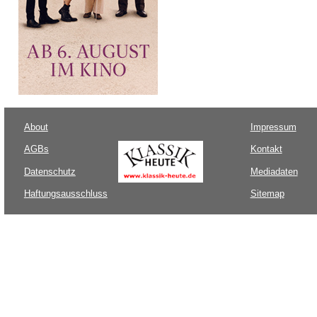
About
Impressum
AGBs
Kontakt
Datenschutz
Mediadaten
Haftungsausschluss
Sitemap