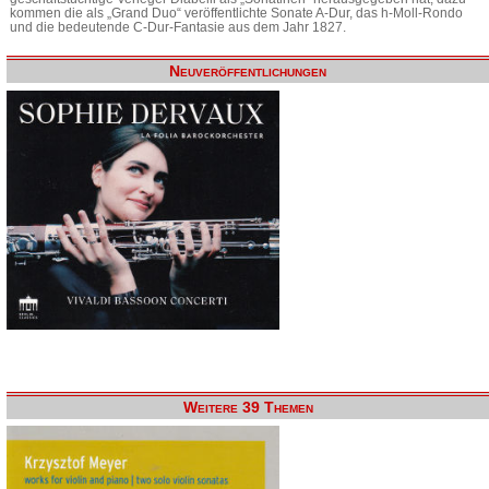
kommen die als „Grand Duo“ veröffentlichte Sonate A-Dur, das h-Moll-Rondo
und die bedeutende C-Dur-Fantasie aus dem Jahr 1827.
Neuveröffentlichungen
Weitere 39 Themen