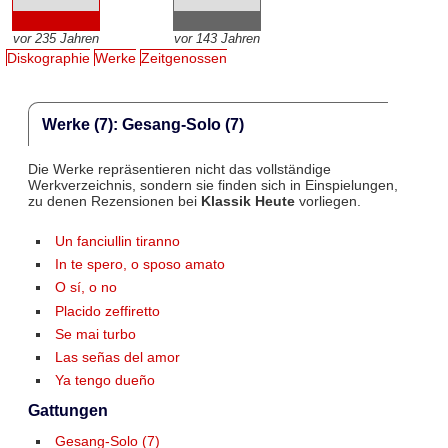
vor 235 Jahren
vor 143 Jahren
Diskographie
Werke
Zeitgenossen
Werke (7): Gesang-Solo (7)
Die Werke repräsentieren nicht das vollständige
Werkverzeichnis, sondern sie finden sich in Einspielungen,
zu denen Rezensionen bei
Klassik Heute
vorliegen.
Un fanciullin tiranno
In te spero, o sposo amato
O sí, o no
Placido zeffiretto
Se mai turbo
Las señas del amor
Ya tengo dueño
Gattungen
Gesang-Solo (7)