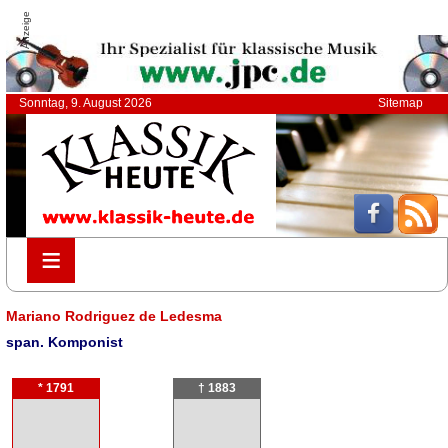
Anzeige
Sonntag, 9. August 2026
Sitemap
≡
≡
Mariano Rodriguez de Ledesma
span. Komponist
* 1791
† 1883