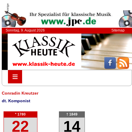
Anzeige
Sonntag, 9. August 2026
Sitemap
≡
≡
Conradin Kreutzer
dt. Komponist
* 1780
† 1849
22
14