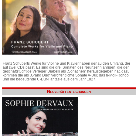
Franz Schuberts Werke für Violine und Klavier haben genau den Umfang, der
auf zwei CDs passt. Es sind die drei Sonaten des Neunzehnjährigen, die der
geschäftstüchtige Verleger Diabelli als „Sonatinen“ herausgegeben hat, dazu
kommen die als „Grand Duo“ veröffentlichte Sonate A-Dur, das h-Moll-Rondo
und die bedeutende C-Dur-Fantasie aus dem Jahr 1827.
Neuveröffentlichungen