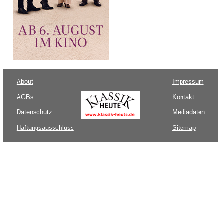
About
Impressum
AGBs
Kontakt
Datenschutz
Mediadaten
Haftungsausschluss
Sitemap