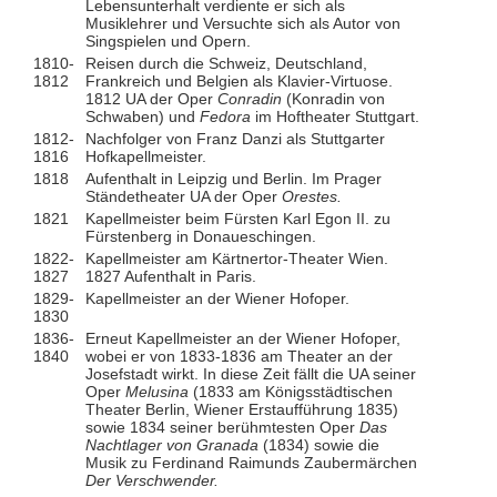
Lebensunterhalt verdiente er sich als
Musiklehrer und Versuchte sich als Autor von
Singspielen und Opern.
1810-
Reisen durch die Schweiz, Deutschland,
1812
Frankreich und Belgien als Klavier-Virtuose.
1812 UA der Oper
Conradin
(Konradin von
Schwaben) und
Fedora
im Hoftheater Stuttgart.
1812-
Nachfolger von Franz Danzi als Stuttgarter
1816
Hofkapellmeister.
1818
Aufenthalt in Leipzig und Berlin. Im Prager
Ständetheater UA der Oper
Orestes.
1821
Kapellmeister beim Fürsten Karl Egon II. zu
Fürstenberg in Donaueschingen.
1822-
Kapellmeister am Kärtnertor-Theater Wien.
1827
1827 Aufenthalt in Paris.
1829-
Kapellmeister an der Wiener Hofoper.
1830
1836-
Erneut Kapellmeister an der Wiener Hofoper,
1840
wobei er von 1833-1836 am Theater an der
Josefstadt wirkt. In diese Zeit fällt die UA seiner
Oper
Melusina
(1833 am Königsstädtischen
Theater Berlin, Wiener Erstaufführung 1835)
sowie 1834 seiner berühmtesten Oper
Das
Nachtlager von Granada
(1834) sowie die
Musik zu Ferdinand Raimunds Zaubermärchen
Der Verschwender.