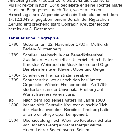
Anstellung fand Kreutzer 1840 bis 1842 als städtischer
Musikdirektor in Köln. 1848 begleitete er seine Tochter Marie
zu einem Engagement nach Riga, wo er an einem
Hirnschlag starb. Allgemein wird sein Todesdatum mit dem
14.12.1849 angegeben, einem Bericht der Rigaschen
Zeitung entsprechend starb Conradin Kreutzer jedoch
bereits am 3. Dezember.
Tabellarische Biographie
1780
Geboren am 22. November 1780 in Meßkirch,
Baden-Württemberg.
1789
Schüler Lateinschule der Benediktinerabtei
Zwiefalten. Hier erhielt er Unterricht durch Pater
Ernestus Weinrauch in Musiktheorie und Orgel.
Daneben lernte er Klavier, Oboe und Geige.
1796-
Schüler der Prämonstratenserabtei
1799
Schussenried, wo er noch den berühmten
Organisten Wilhelm Hanser erlebte. Ab 1799
studierte er an der Universität Freiburg auf
Wunsch seines Vaters Jura.
ab
Nach dem Tod seines Vaters im Jahre 1800
1800
konnte sich Conradin Kreutzer ausschließlich
der Musik zuwenden. Bereits in Freiburg hatte
er eine einaktige Oper komponiert.
1804
Übersiedelung nach Wien, wo Kreutzer Schüler
von Johann Georg Albrechtsberger wurde,
einem Lehrer Beeethovens. Seinen