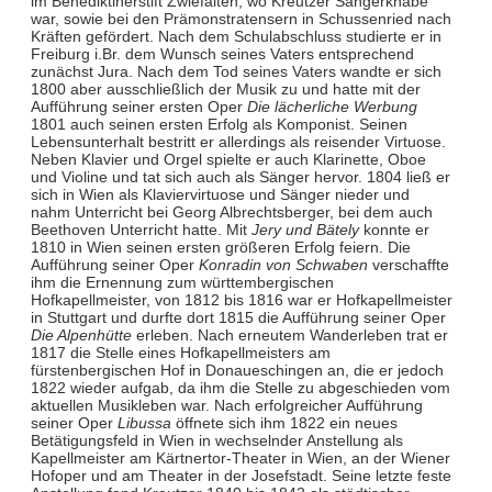
im Benediktinerstift Zwiefalten, wo Kreutzer Sängerknabe
war, sowie bei den Prämonstratensern in Schussenried nach
Kräften gefördert. Nach dem Schulabschluss studierte er in
Freiburg i.Br. dem Wunsch seines Vaters entsprechend
zunächst Jura. Nach dem Tod seines Vaters wandte er sich
1800 aber ausschließlich der Musik zu und hatte mit der
Aufführung seiner ersten Oper
Die lächerliche Werbung
1801 auch seinen ersten Erfolg als Komponist. Seinen
Lebensunterhalt bestritt er allerdings als reisender Virtuose.
Neben Klavier und Orgel spielte er auch Klarinette, Oboe
und Violine und tat sich auch als Sänger hervor. 1804 ließ er
sich in Wien als Klaviervirtuose und Sänger nieder und
nahm Unterricht bei Georg Albrechtsberger, bei dem auch
Beethoven Unterricht hatte. Mit
Jery und Bätely
konnte er
1810 in Wien seinen ersten größeren Erfolg feiern. Die
Aufführung seiner Oper
Konradin von Schwaben
verschaffte
ihm die Ernennung zum württembergischen
Hofkapellmeister, von 1812 bis 1816 war er Hofkapellmeister
in Stuttgart und durfte dort 1815 die Aufführung seiner Oper
Die Alpenhütte
erleben. Nach erneutem Wanderleben trat er
1817 die Stelle eines Hofkapellmeisters am
fürstenbergischen Hof in Donaueschingen an, die er jedoch
1822 wieder aufgab, da ihm die Stelle zu abgeschieden vom
aktuellen Musikleben war. Nach erfolgreicher Aufführung
seiner Oper
Libussa
öffnete sich ihm 1822 ein neues
Betätigungsfeld in Wien in wechselnder Anstellung als
Kapellmeister am Kärtnertor-Theater in Wien, an der Wiener
Hofoper und am Theater in der Josefstadt. Seine letzte feste