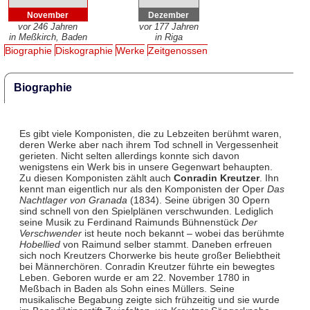
November
Dezember
vor 246 Jahren
vor 177 Jahren
in Meßkirch, Baden
in Riga
Biographie
Diskographie
Werke
Zeitgenossen
Biographie
Es gibt viele Komponisten, die zu Lebzeiten berühmt waren,
deren Werke aber nach ihrem Tod schnell in Vergessenheit
gerieten. Nicht selten allerdings konnte sich davon
wenigstens ein Werk bis in unsere Gegenwart behaupten.
Zu diesen Komponisten zählt auch
Conradin Kreutzer
. Ihn
kennt man eigentlich nur als den Komponisten der Oper
Das
Nachtlager von Granada
(1834). Seine übrigen 30 Opern
sind schnell von den Spielplänen verschwunden. Lediglich
seine Musik zu Ferdinand Raimunds Bühnenstück
Der
Verschwender
ist heute noch bekannt – wobei das berühmte
Hobellied
von Raimund selber stammt. Daneben erfreuen
sich noch Kreutzers Chorwerke bis heute großer Beliebtheit
bei Männerchören. Conradin Kreutzer führte ein bewegtes
Leben. Geboren wurde er am 22. November 1780 in
Meßbach in Baden als Sohn eines Müllers. Seine
musikalische Begabung zeigte sich frühzeitig und sie wurde