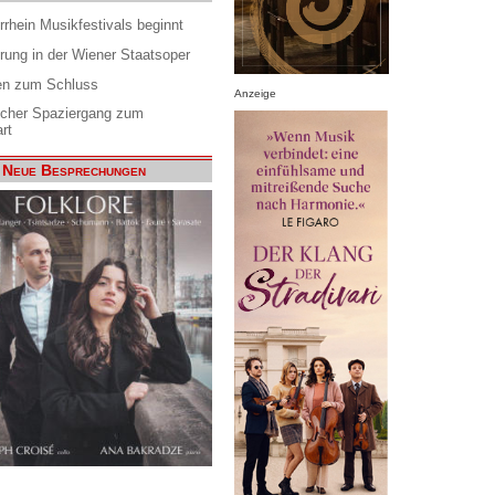
rrhein Musikfestivals beginnt
rung in der Wiener Staatsoper
en zum Schluss
Anzeige
scher Spaziergang zum
rt
Neue Besprechungen