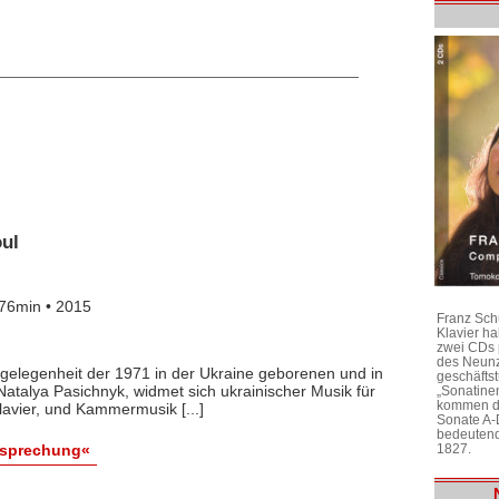
oul
76min • 2015
Franz Sch
Klavier h
zwei CDs 
des Neunz
gelegenheit der 1971 in der Ukraine geborenen und in
geschäftst
atalya Pasichnyk, widmet sich ukrainischer Musik für
„Sonatine
kommen di
lavier, und Kammermusik [...]
Sonate A-
bedeutend
esprechung«
1827.