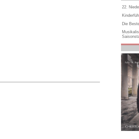
22. Niede
Kinderfüh
Die Best
Musikali
Saisonsta