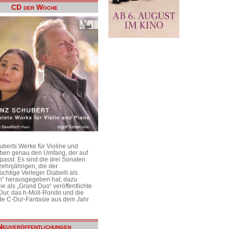
CD der Woche
uberts Werke für Violine und
aben genau den Umfang, der auf
passt. Es sind die drei Sonaten
ehnjährigen, die der
üchtige Verleger Diabelli als
n“ herausgegeben hat, dazu
e als „Grand Duo“ veröffentlichte
Dur, das h-Moll-Rondo und die
e C-Dur-Fantasie aus dem Jahr
Neuveröffentlichungen