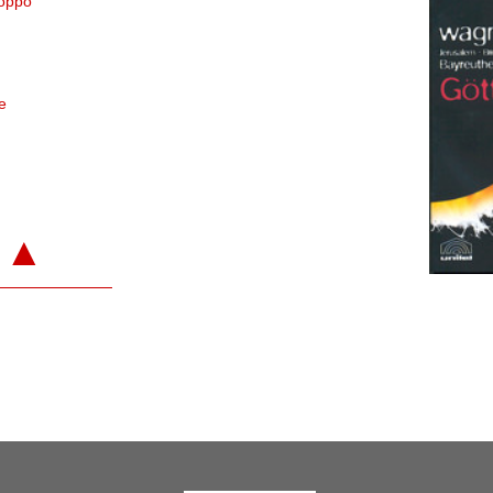
roppo
e
▲