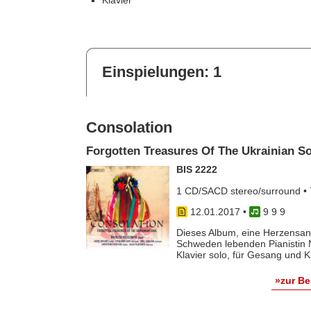
Klavier
Einspielungen: 1
Consolation
Forgotten Treasures Of The Ukrainian S
BIS 2222
1 CD/SACD stereo/surround • 
12.01.2017
•
9 9 9
Dieses Album, eine Herzensan
Schweden lebenden Pianistin N
Klavier solo, für Gesang und K
»zur B