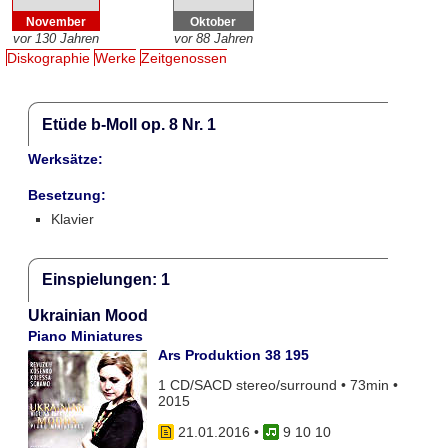
November
Oktober
vor 130 Jahren
vor 88 Jahren
Diskographie
Werke
Zeitgenossen
Etüde b-Moll op. 8 Nr. 1
Werksätze:
Besetzung:
Klavier
Einspielungen: 1
Ukrainian Mood
Piano Miniatures
Ars Produktion 38 195
1 CD/SACD stereo/surround • 73min •
2015
21.01.2016
•
9 10 10