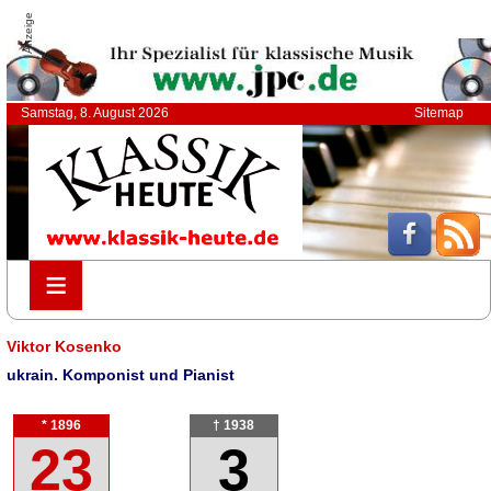
Anzeige
Samstag, 8. August 2026
Sitemap
≡
≡
Viktor Kosenko
ukrain. Komponist und Pianist
* 1896
† 1938
23
3