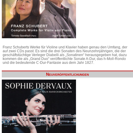
Franz Schuberts Werke für Violine und Klavier haben genau den Umfang, der
auf zwei CDs passt. Es sind die drei Sonaten des Neunzehnjährigen, die der
geschäftstüchtige Verleger Diabelli als „Sonatinen“ herausgegeben hat, dazu
kommen die als „Grand Duo“ veröffentlichte Sonate A-Dur, das h-Moll-Rondo
und die bedeutende C-Dur-Fantasie aus dem Jahr 1827.
Neuveröffentlichungen