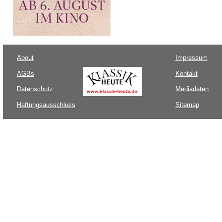
About
Impressum
AGBs
Kontakt
Datenschutz
Mediadaten
Haftungsausschluss
Sitemap