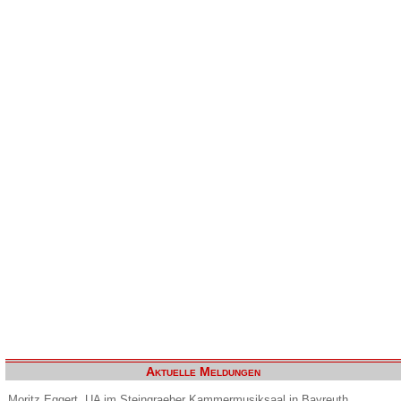
Aktuelle Meldungen
Moritz Eggert. UA im Steingraeber Kammermusiksaal in Bayreuth