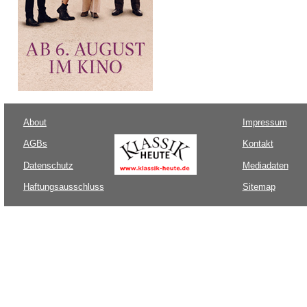
About
Impressum
AGBs
Kontakt
Datenschutz
Mediadaten
Haftungsausschluss
Sitemap