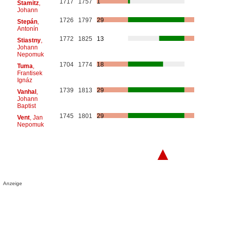
1717
1757
1
Stamitz
,
Johann
1726
1797
29
Stepán
,
Antonín
1772
1825
13
Stiastny
,
Johann
Nepomuk
1704
1774
18
Tuma
,
Frantisek
Ignáz
1739
1813
29
Vanhal
,
Johann
Baptist
1745
1801
29
Vent
, Jan
Nepomuk
▲
Anzeige