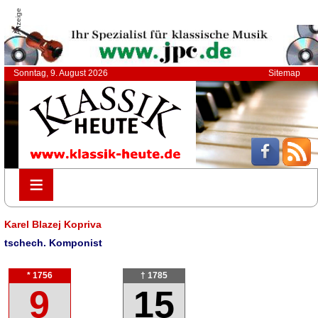
Anzeige
Sonntag, 9. August 2026
Sitemap
≡
≡
Karel Blazej Kopriva
tschech. Komponist
* 1756
† 1785
9
15