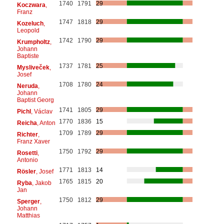
1740
1791
29
Koczwara
,
Franz
1747
1818
29
Kozeluch
,
Leopold
1742
1790
29
Krumpholtz
,
Johann
Baptiste
1737
1781
25
Mysliveček
,
Josef
1708
1780
24
Neruda
,
Johann
Baptist Georg
1741
1805
29
Pichl
, Václav
1770
1836
15
Reicha
, Anton
1709
1789
29
Richter
,
Franz Xaver
1750
1792
29
Rosetti
,
Antonio
1771
1813
14
Rösler
, Josef
1765
1815
20
Ryba
, Jakob
Jan
1750
1812
29
Sperger
,
Johann
Matthias