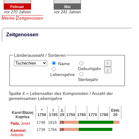
Februar
Mai
vor 270 Jahren
vor 241 Jahren
Werke
Zeitgenossen
Zeitgenossen
Länderauswahl / Sortieren
Name
Geburtsjahr
Lebensjahre
Sterbejahr
Spalte 4 = Lebensalter des Komponisten / Anzahl der
gemeinsamen Lebensjahre
*
†
J.
Eintr.
Karel Blazej
1756
1785
29
1750
1760
1770
1780
20
Kopriva
1748
1816
29
Fiala
, Josef
1739
1784
28
Kammel
,
Antonín